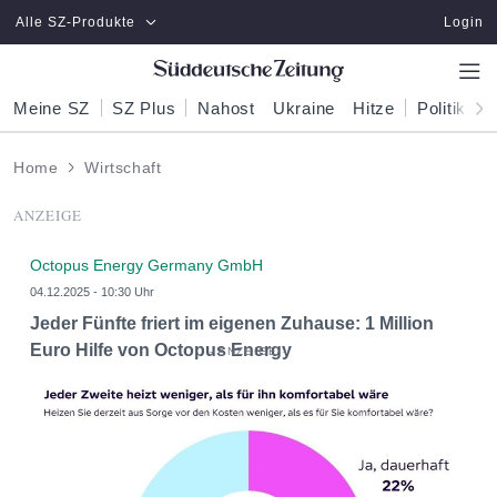
Zum Hauptinhalt springen
Alle SZ-Produkte
Login
Meine SZ
SZ Plus
Nahost
Ukraine
Hitze
Politik
W
Home
Wirtschaft
ANZEIGE
Octopus Energy Germany GmbH
04.12.2025 - 10:30 Uhr
Jeder Fünfte friert im eigenen Zuhause: 1 Million
Euro Hilfe von Octopus Energy