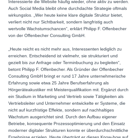
Interessierte die Website häufig wieder, ohne aktiv zu werden.
Auch Social Media bleibt ohne durchdachte Strategie oftmals
wirkungslos. „Wer heute keine klare digitale Struktur bietet,
verliert nicht nur Sichtbarkeit, sondern langfristig auch
wertvolle Wachstumschancen“, erklärt Philipp F. Offenbecher
von der Offenbecher Consulting GmbH.
„Heute reicht es nicht mehr aus, Interessenten lediglich zu
erreichen. Entscheidend ist vielmehr, sie strukturiert und
gezielt bis zur Anfrage oder Terminbuchung zu begleiten“,
betont Philipp F. Offenbecher. Als Gründer der Offenbecher
Consulting GmbH bringt er rund 17 Jahre unternehmerische
Erfahrung sowie etwa 25 Jahre Berufserfahrung als
Hörgeräteakustiker mit Meisterqualifikation mit. Ergänzt durch
ein Studium in Marketing und Vertrieb sowie Tätigkeiten als
Vertriebsleiter und Unternehmer entwickelte er Systeme, die
nicht auf kurzfristige Effekte, sondern auf nachhaltiges
Wachstum ausgerichtet sind. Durch den Aufbau eigener
Betriebe, konsequente Prozessoptimierung und den Einsatz
moderner digitaler Strukturen konnte er überdurchschnittliche
Ergebnisse erzielen. Heute überträgt er dieses Know-how auf