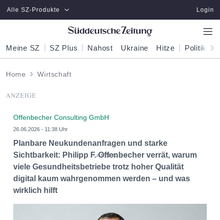
Zum Hauptinhalt springen
Alle SZ-Produkte
Login
Meine SZ
SZ Plus
Nahost
Ukraine
Hitze
Politik
W
Home
Wirtschaft
ANZEIGE
Offenbecher Consulting GmbH
26.06.2026 - 11:38 Uhr
Planbare Neukundenanfragen und starke
Sichtbarkeit: Philipp F. Offenbecher verrät, warum
viele Gesundheitsbetriebe trotz hoher Qualität
digital kaum wahrgenommen werden – und was
wirklich hilft