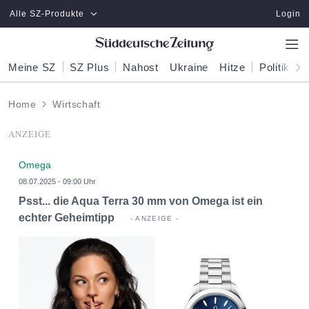
Zum Hauptinhalt springen
Alle SZ-Produkte
Login
Meine SZ
SZ Plus
Nahost
Ukraine
Hitze
Politik
W
Home
Wirtschaft
ANZEIGE
Omega
08.07.2025 - 09:00 Uhr
Psst... die Aqua Terra 30 mm von Omega ist ein
echter Geheimtipp