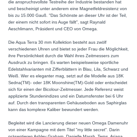
die anspruchsvollste Testreihe der Industrie bestanden hat
und bescheinigt unter anderem eine Magnetfeldresistenz von
bis zu 15.000 Gauß. "Das Schönste an dieser Uhr ist der Teil,
der einem nicht sofort ins Auge fällt", sagt Raynald
Aeschlimann, Präsident und CEO von Omega.
Die Aqua Terra 30 mm Kollektion besteht aus zwölf
verschiedenen Uhren und bietet so jeder Frau die Möglichkeit,
ihre Persönlichkeit durch die Wahl ihres Zeitmessers zum
Ausdruck zu bringen. Es warten beispielsweise sportliche
Edelstahlvarianten mit Zifferblättern in Blau, Lila, Schwarz und
Weiß. Wer es eleganter mag, setzt auf die Modelle aus 18K
Sedna(TM)- oder 18K Moonshine(TM)-Gold oder entscheidet
sich für einen der Bicolour-Zeitmesser. Jede Referenz weist
applizierte Stundenindizes und ein Datumsfenster bei 6 Uhr
auf. Durch den transparenten Gehäuseboden aus Saphirglas
kann das komplexe Kaliber bewundert werden.
Begleitet wird die Lancierung dieser neuen Omega Damenuhr
von einer Kampagne mit dem Titel "my little secret". Darin
präsentieren Ashley Graham, Danielle Marsh, Tems, Ariana