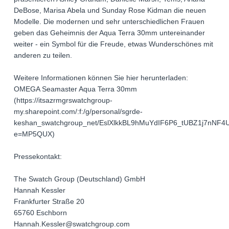
DeBose, Marisa Abela und Sunday Rose Kidman die neuen
Modelle. Die modernen und sehr unterschiedlichen Frauen
geben das Geheimnis der Aqua Terra 30mm untereinander
weiter - ein Symbol für die Freude, etwas Wunderschönes mit
anderen zu teilen.
Weitere Informationen können Sie hier herunterladen:
OMEGA Seamaster Aqua Terra 30mm
(https://itsazrmgrswatchgroup-
my.sharepoint.com/:f:/g/personal/sgrde-
keshan_swatchgroup_net/EslXlkkBL9hMuYdIF6P6_tUBZ1j7nNF
e=MP5QUX)
Pressekontakt:
The Swatch Group (Deutschland) GmbH
Hannah Kessler
Frankfurter Straße 20
65760 Eschborn
Hannah.Kessler@swatchgroup.com