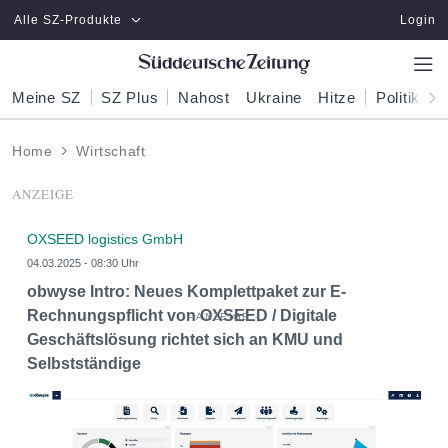
Zum Hauptinhalt springen
Alle SZ-Produkte
Login
Meine SZ
SZ Plus
Nahost
Ukraine
Hitze
Politik
W
Home
Wirtschaft
ANZEIGE
OXSEED logistics GmbH
04.03.2025 - 08:30 Uhr
obwyse Intro: Neues Komplettpaket zur E-
Rechnungspflicht von OXSEED / Digitale
Geschäftslösung richtet sich an KMU und
Selbstständige