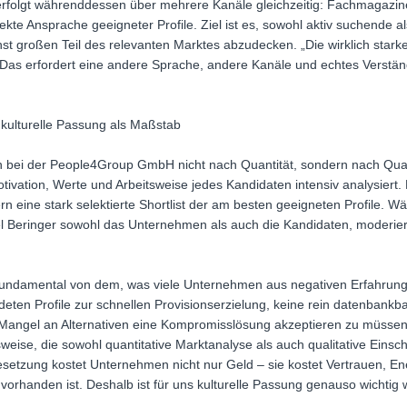
e erfolgt währenddessen über mehrere Kanäle gleichzeitig: Fachmagazin
kte Ansprache geeigneter Profile. Ziel ist es, sowohl aktiv suchende 
st großen Teil des relevanten Marktes abzudecken. „Die wirklich star
Das erfordert eine andere Sprache, andere Kanäle und echtes Verstän
d kulturelle Passung als Maßstab
ei der People4Group GmbH nicht nach Quantität, sondern nach Quali
Motivation, Werte und Arbeitsweise jedes Kandidaten intensiv analysie
ern eine stark selektierte Shortlist der am besten geeigneten Profile.
l Beringer sowohl das Unternehmen als auch die Kandidaten, moderier
 fundamental von dem, was viele Unternehmen aus negativen Erfahrung
ten Profile zur schnellen Provisionserzielung, keine rein datenbankb
Mangel an Alternativen eine Kompromisslösung akzeptieren zu müssen
weise, die sowohl quantitative Marktanalyse als auch qualitative Ein
besetzung kostet Unternehmen nicht nur Geld – sie kostet Vertrauen, Ene
 vorhanden ist. Deshalb ist für uns kulturelle Passung genauso wichtig wi