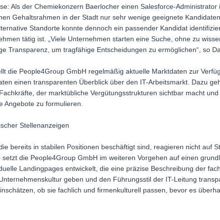
yse: Als der Chemiekonzern Baerlocher einen Salesforce-Administrator 
en Gehaltsrahmen in der Stadt nur sehr wenige geeignete Kandidaten
ternative Standorte konnte dennoch ein passender Kandidat identifizier
ehmen tätig ist. „Viele Unternehmen starten eine Suche, ohne zu wissen
ige Transparenz, um tragfähige Entscheidungen zu ermöglichen“, so Da
llt die People4Group GmbH regelmäßig aktuelle Marktdaten zur Verfüg
ten einen transparenten Überblick über den IT-Arbeitsmarkt. Dazu gehö
IT-Fachkräfte, der marktübliche Vergütungsstrukturen sichtbar macht un
e Angebote zu formulieren.
rischer Stellenanzeigen
ie bereits in stabilen Positionen beschäftigt sind, reagieren nicht auf St
b setzt die People4Group GmbH im weiteren Vorgehen auf einen grundl
iduelle Landingpages entwickelt, die eine präzise Beschreibung der fac
d Unternehmenskultur geben und den Führungsstil der IT-Leitung transp
inschätzen, ob sie fachlich und firmenkulturell passen, bevor es über