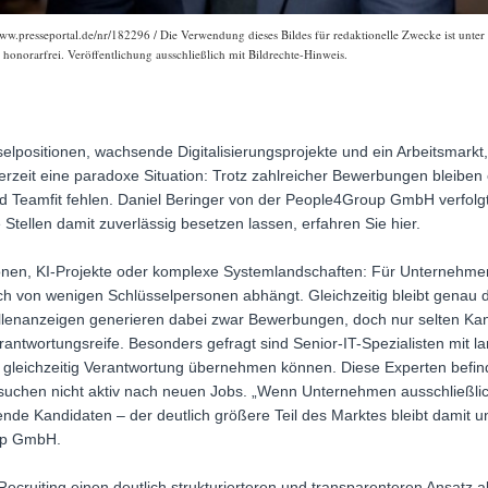
ww.presseportal.de/nr/182296 / Die Verwendung dieses Bildes für redaktionelle Zwecke ist unter 
onorarfrei. Veröffentlichung ausschließlich mit Bildrechte-Hinweis.
lpositionen, wachsende Digitalisierungsprojekte und ein Arbeitsmarkt,
erzeit eine paradoxe Situation: Trotz zahlreicher Bewerbungen bleiben
und Teamfit fehlen. Daniel Beringer von der People4Group GmbH verfol
 Stellen damit zuverlässig besetzen lassen, erfahren Sie hier.
ionen, KI-Projekte oder komplexe Systemlandschaften: Für Unternehmen
h von wenigen Schlüsselpersonen abhängt. Gleichzeitig bleibt genau di
llenanzeigen generieren dabei zwar Bewerbungen, doch nur selten Kan
rantwortungsreife. Besonders gefragt sind Senior-IT-Spezialisten mit la
leichzeitig Verantwortung übernehmen können. Diese Experten befinde
suchen nicht aktiv nach neuen Jobs. „Wenn Unternehmen ausschließlic
ende Kandidaten – der deutlich größere Teil des Marktes bleibt damit uns
up GmbH.
cruiting einen deutlich strukturierteren und transparenteren Ansatz al