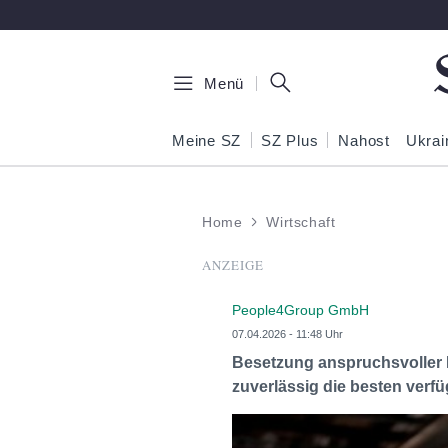
Zum Hauptinhalt springen
Menü
Meine SZ
SZ Plus
Nahost
Ukrai
Home
Wirtschaft
ANZEIGE
People4Group GmbH
07.04.2026 - 11:48 Uhr
Besetzung anspruchsvoller 
zuverlässig die besten verf