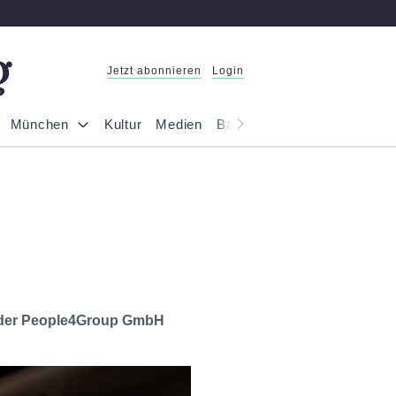
Jetzt abonnieren
Login
München
Kultur
Medien
Bayern
Reportage
Gesel
t der People4Group GmbH