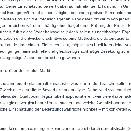
nzu. Seine Einschätzung basiert dabei auf jahrelanger Erfahrung im Um
niel Beringer während seiner Tätigkeit bei einem großen Personaldienst
ablaufen und sich die vorgeschlagenen Kandidaten oft kaum von jenen
gen erreichen würden – häufig ohne tiefgehende Prüfung der Profile. 
müssen, führt diese Vorgehensweise jedoch selten zu nachhaltigen Erg
 Leben und entwickelte schrittweise eine Methodik, die datenbasierte 
teinander kombiniert. Ziel ist es nicht, möglichst schnell irgendeine V
bedingungen eine schnelle und gleichzeitig nachhaltige Besetzung zu e
e langfristige Zusammenarbeit zu gewinnen.
renz über den realen Markt
sammenarbeitet, erhält zunächst etwas, das in der Branche selten ist
weck eine detaillierte Bewerbermarktanalyse. Dabei wird systematisch
relevanten Stadt oder Region überhaupt existieren, wie viele davon aktu
zeitgleich vergleichbare Profile suchen und welche Gehaltsbandbreiten
stische Einschätzung der Besetzungswahrscheinlichkeit – mit konkreten
ne falschen Erwartungen, keine verlorene Zeit durch unrealistische S