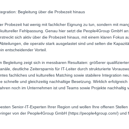
ntegration: Begleitung über die Probezeit hinaus
der Probezeit hat wenig mit fachlicher Eignung zu tun, sondern mit ma
 kultureller Fehlpassung. Genau hier setzt die People4Group GmbH an: 
rstreckt sich aktiv über die Probezeit hinaus, mit einem klaren Fokus 
T-Abteilungen, die operativ stark ausgelastet sind und selten die Kapazit
 ein entscheidender Vorteil.
n Begleitung zeigt sich in messbaren Resultaten: größerer qualifiziert
äle, deutliche Zeitersparnis für IT-Leiter durch strukturierte Voraus
s fachliches und kulturelles Matching sowie stabilere Integration neue
e schnelle und gleichzeitig nachhaltige Besetzung. Wirklich erfolgreich
ahren noch im Unternehmen ist und Teams sowie Projekte nachhaltig vo
esten Senior-IT-Experten Ihrer Region und wollen Ihre offenen Stelle
 Beringer von der People4Group GmbH (https://people4group.com/) und f