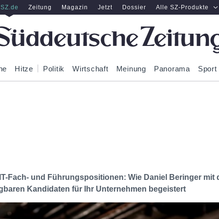
SZ.de
Zeitung
Magazin
Jetzt
Dossier
Alle SZ-Produkte
ne
Hitze
Politik
Wirtschaft
Meinung
Panorama
Sport
IT-Fach- und Führungspositionen: Wie Daniel Beringer mi
ügbaren Kandidaten für Ihr Unternehmen begeistert