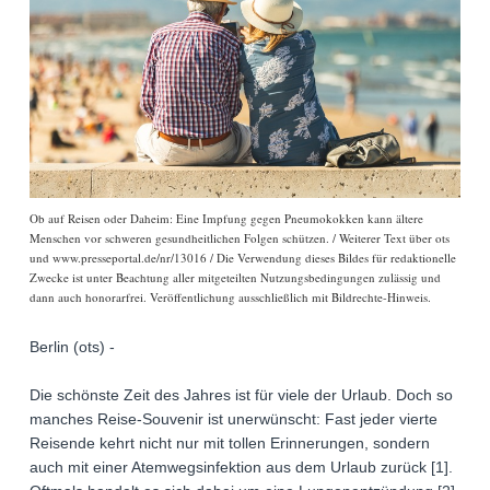
Ob auf Reisen oder Daheim: Eine Impfung gegen Pneumokokken kann ältere
Menschen vor schweren gesundheitlichen Folgen schützen. / Weiterer Text über ots
und www.presseportal.de/nr/13016 / Die Verwendung dieses Bildes für redaktionelle
Zwecke ist unter Beachtung aller mitgeteilten Nutzungsbedingungen zulässig und
dann auch honorarfrei. Veröffentlichung ausschließlich mit Bildrechte-Hinweis.
Berlin (ots) -
Die schönste Zeit des Jahres ist für viele der Urlaub. Doch so
manches Reise-Souvenir ist unerwünscht: Fast jeder vierte
Reisende kehrt nicht nur mit tollen Erinnerungen, sondern
auch mit einer Atemwegsinfektion aus dem Urlaub zurück [1].