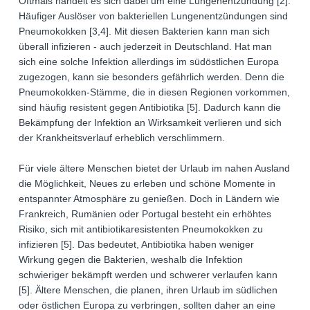
Oftmals handelt es sich dabei um eine Lungenentzündung [2].
Häufiger Auslöser von bakteriellen Lungenentzündungen sind
Pneumokokken [3,4]. Mit diesen Bakterien kann man sich
überall infizieren - auch jederzeit in Deutschland. Hat man
sich eine solche Infektion allerdings im südöstlichen Europa
zugezogen, kann sie besonders gefährlich werden. Denn die
Pneumokokken-Stämme, die in diesen Regionen vorkommen,
sind häufig resistent gegen Antibiotika [5]. Dadurch kann die
Bekämpfung der Infektion an Wirksamkeit verlieren und sich
der Krankheitsverlauf erheblich verschlimmern.
Für viele ältere Menschen bietet der Urlaub im nahen Ausland
die Möglichkeit, Neues zu erleben und schöne Momente in
entspannter Atmosphäre zu genießen. Doch in Ländern wie
Frankreich, Rumänien oder Portugal besteht ein erhöhtes
Risiko, sich mit antibiotikaresistenten Pneumokokken zu
infizieren [5]. Das bedeutet, Antibiotika haben weniger
Wirkung gegen die Bakterien, weshalb die Infektion
schwieriger bekämpft werden und schwerer verlaufen kann
[5]. Ältere Menschen, die planen, ihren Urlaub im südlichen
oder östlichen Europa zu verbringen, sollten daher an eine