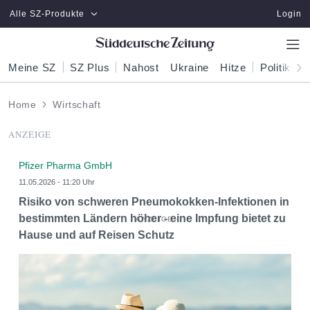
Zum Hauptinhalt springen
Alle SZ-Produkte
Login
Meine SZ
SZ Plus
Nahost
Ukraine
Hitze
Politik
W
Home
Wirtschaft
ANZEIGE
Pfizer Pharma GmbH
11.05.2026 - 11:20 Uhr
Risiko von schweren Pneumokokken-Infektionen in
bestimmten Ländern höher - eine Impfung bietet zu
Hause und auf Reisen Schutz