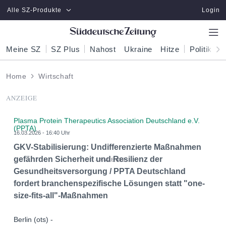
Zum Hauptinhalt springen
Alle SZ-Produkte
Login
Meine SZ
SZ Plus
Nahost
Ukraine
Hitze
Politik
W
Home
Wirtschaft
ANZEIGE
Plasma Protein Therapeutics Association Deutschland e.V.
(PPTA)
16.03.2026 - 16:40 Uhr
GKV-Stabilisierung: Undifferenzierte Maßnahmen
gefährden Sicherheit und Resilienz der
Gesundheitsversorgung / PPTA Deutschland
fordert branchenspezifische Lösungen statt "one-
size-fits-all"-Maßnahmen
Berlin (ots) -