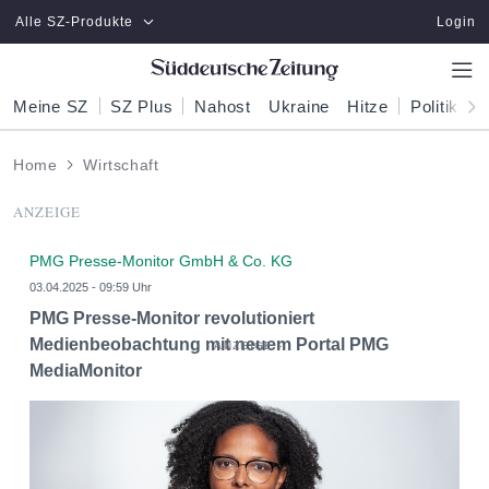
Zum Hauptinhalt springen
Alle SZ-Produkte
Login
Meine SZ
SZ Plus
Nahost
Ukraine
Hitze
Politik
W
Home
Wirtschaft
ANZEIGE
PMG Presse-Monitor GmbH & Co. KG
03.04.2025 - 09:59 Uhr
PMG Presse-Monitor revolutioniert
Medienbeobachtung mit neuem Portal PMG
MediaMonitor