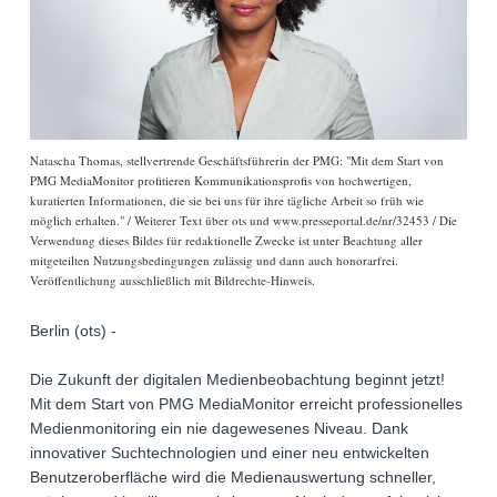
Natascha Thomas, stellvertrende Geschäftsführerin der PMG: "Mit dem Start von
PMG MediaMonitor profitieren Kommunikationsprofis von hochwertigen,
kuratierten Informationen, die sie bei uns für ihre tägliche Arbeit so früh wie
möglich erhalten." / Weiterer Text über ots und www.presseportal.de/nr/32453 / Die
Verwendung dieses Bildes für redaktionelle Zwecke ist unter Beachtung aller
mitgeteilten Nutzungsbedingungen zulässig und dann auch honorarfrei.
Veröffentlichung ausschließlich mit Bildrechte-Hinweis.
Berlin (ots) -
Die Zukunft der digitalen Medienbeobachtung beginnt jetzt!
Mit dem Start von PMG MediaMonitor erreicht professionelles
Medienmonitoring ein nie dagewesenes Niveau. Dank
innovativer Suchtechnologien und einer neu entwickelten
Benutzeroberfläche wird die Medienauswertung schneller,