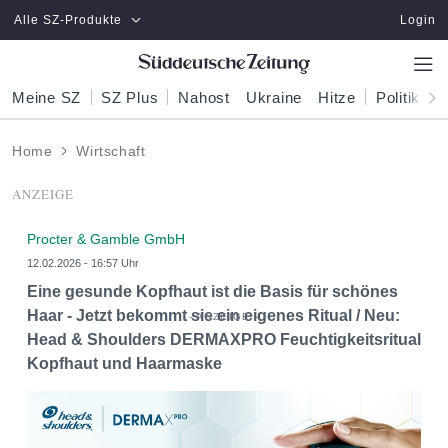
Zum Hauptinhalt springen
Alle SZ-Produkte
Login
Meine SZ
SZ Plus
Nahost
Ukraine
Hitze
Politik
W
Home
Wirtschaft
ANZEIGE
Procter & Gamble GmbH
12.02.2026 - 16:57 Uhr
Eine gesunde Kopfhaut ist die Basis für schönes
Haar - Jetzt bekommt sie ein eigenes Ritual / Neu:
Head & Shoulders DERMAXPRO Feuchtigkeitsritual
Kopfhaut und Haarmaske