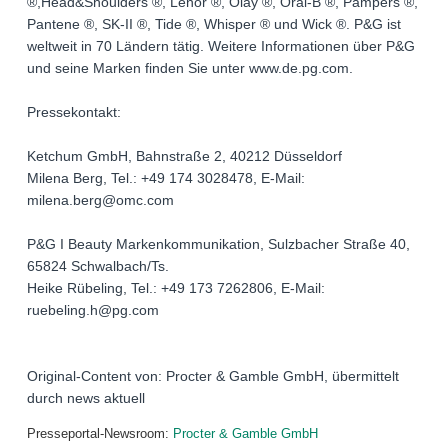
®,Head&Shoulders ®, Lenor ®, Olay ®, Oral-B ®, Pampers ®,
Pantene ®, SK-II ®, Tide ®, Whisper ® und Wick ®. P&G ist
weltweit in 70 Ländern tätig. Weitere Informationen über P&G
und seine Marken finden Sie unter www.de.pg.com.
Pressekontakt:
Ketchum GmbH, Bahnstraße 2, 40212 Düsseldorf
Milena Berg, Tel.: +49 174 3028478, E-Mail:
milena.berg@omc.com
P&G I Beauty Markenkommunikation, Sulzbacher Straße 40,
65824 Schwalbach/Ts.
Heike Rübeling, Tel.: +49 173 7262806, E-Mail:
ruebeling.h@pg.com
Original-Content von: Procter & Gamble GmbH, übermittelt
durch news aktuell
Presseportal-Newsroom:
Procter & Gamble GmbH