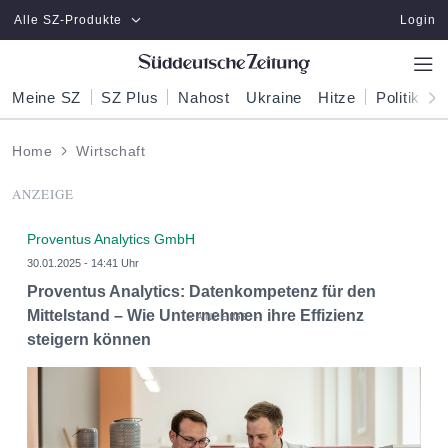
Zum Hauptinhalt springen
Alle SZ-Produkte
Login
Meine SZ
SZ Plus
Nahost
Ukraine
Hitze
Politik
W
Home
Wirtschaft
ANZEIGE
Proventus Analytics GmbH
30.01.2025 - 14:41 Uhr
Proventus Analytics: Datenkompetenz für den
Mittelstand – Wie Unternehmen ihre Effizienz
steigern können