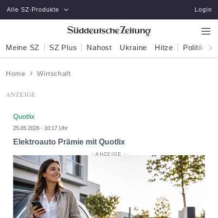
Zum Hauptinhalt springen
Alle SZ-Produkte
Login
Meine SZ
SZ Plus
Nahost
Ukraine
Hitze
Politik
W
Home
Wirtschaft
ANZEIGE
Quotlix
25.05.2026 - 10:17 Uhr
Elektroauto Prämie mit Quotlix