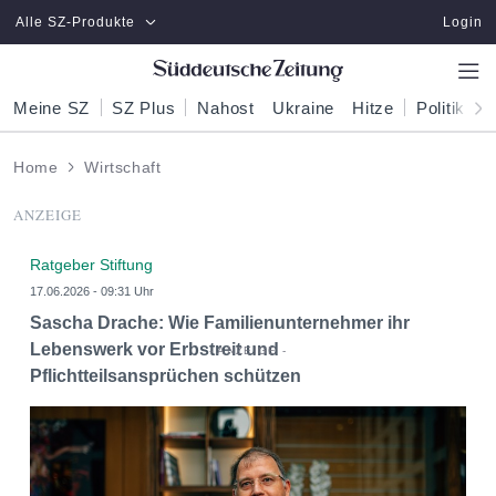
Zum Hauptinhalt springen
Alle SZ-Produkte
Login
Meine SZ
SZ Plus
Nahost
Ukraine
Hitze
Politik
W
Home
Wirtschaft
ANZEIGE
Ratgeber Stiftung
17.06.2026 - 09:31 Uhr
Sascha Drache: Wie Familienunternehmer ihr
Lebenswerk vor Erbstreit und
Pflichtteilsansprüchen schützen