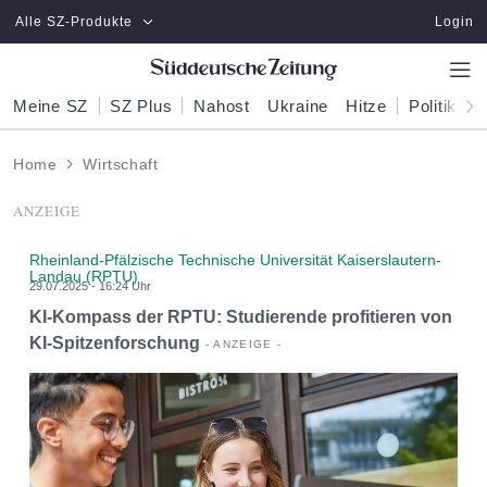
Zum Hauptinhalt springen
Alle SZ-Produkte
Login
Meine SZ
SZ Plus
Nahost
Ukraine
Hitze
Politik
W
Home
Wirtschaft
ANZEIGE
Rheinland-Pfälzische Technische Universität Kaiserslautern-
Landau (RPTU)
29.07.2025 - 16:24 Uhr
KI-Kompass der RPTU: Studierende profitieren von
KI-Spitzenforschung