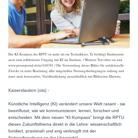
Der KI-Kompass der RPTU ist mehr als ein Technikkurs. Er befähigt Studierende
auch zum reflektierten Umgang mit KI im Studium. / Weiterer Text über ots und
www.presseportal.de/nr/168381 / Die Verwendung dieses Bildes für redaktionelle
Zwecke ist unter Beachtung aller mitgeteilten Nutzungsbedingungen zulässig und
dann auch honorarfrei. Veröffentlichung ausschließlich mit Bildrechte-Hinweis.
Kaiserslautern (ots) -
Künstliche Intelligenz (KI) verändert unsere Welt rasant - sie
beeinflusst, wie wir kommunizieren, lernen, forschen und
entscheiden. Mit dem neuen "KI-Kompass" bringt die RPTU
dieses Zukunftsthema direkt in die Lehre: wissenschaftlich
fundiert, praxisnah und eng verknüpft mit der
Spitzenforschung an der Universität.