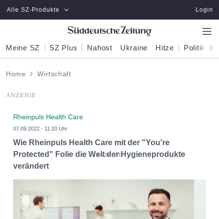
Zum Hauptinhalt springen
Alle SZ-Produkte
Login
Meine SZ
SZ Plus
Nahost
Ukraine
Hitze
Politik
W
Home
Wirtschaft
ANZEIGE
Rheinpuls Health Care
07.09.2022 - 11:20 Uhr
Wie Rheinpuls Health Care mit der "You're
Protected" Folie die Welt der Hygieneprodukte
verändert