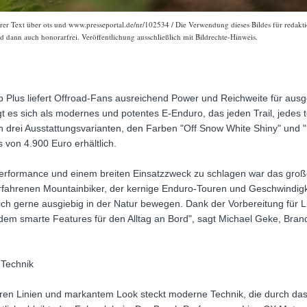
er Text über ots und www.presseportal.de/nr/102534 / Die Verwendung dieses Bildes für redaktio
 dann auch honorarfrei. Veröffentlichung ausschließlich mit Bildrechte-Hinweis.
Slab Plus liefert Offroad-Fans ausreichend Power und Reichweite für au
igt es sich als modernes und potentes E-Enduro, das jeden Trail, jedes 
n drei Ausstattungsvarianten, den Farben "Off Snow White Shiny" und 
von 4.900 Euro erhältlich.
rformance und einem breiten Einsatzzweck zu schlagen war das große
fahrenen Mountainbiker, der kernige Enduro-Touren und Geschwindigk
ch gerne ausgiebig in der Natur bewegen. Dank der Vorbereitung für L
em smarte Features für den Alltag an Bord", sagt Michael Geke, Bra
 Technik
en Linien und markantem Look steckt moderne Technik, die durch das i