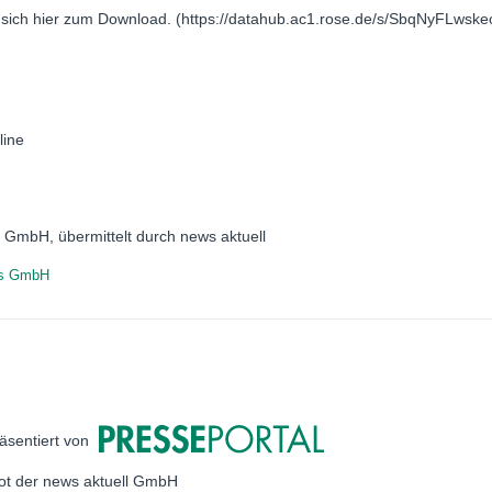
et sich hier zum Download. (https://datahub.ac1.rose.de/s/SbqNyFLwsk
line
 GmbH, übermittelt durch news aktuell
s GmbH
äsentiert von
bot der news aktuell GmbH