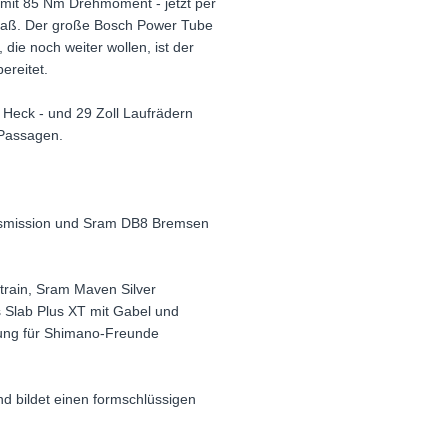
 mit 85 Nm Drehmoment - jetzt per
rspaß. Der große Bosch Power Tube
die noch weiter wollen, ist der
ereitet.
eck - und 29 Zoll Laufrädern
n Passagen.
ansmission und Sram DB8 Bremsen
train, Sram Maven Silver
Slab Plus XT mit Gabel und
tung für Shimano-Freunde
d bildet einen formschlüssigen