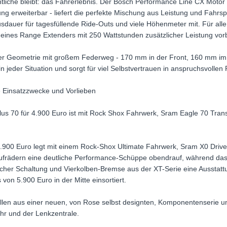
ntliche bleibt: das Fahrerlebnis. Der Bosch Performance Line CX Motor
ung erweiterbar - liefert die perfekte Mischung aus Leistung und Fah
usdauer für tagesfüllende Ride-Outs und viele Höhenmeter mit. Für alle, 
eines Range Extenders mit 250 Wattstunden zusätzlicher Leistung vorb
 Geometrie mit großem Federweg - 170 mm in der Front, 160 mm im H
 in jeder Situation und sorgt für viel Selbstvertrauen in anspruchsvolle
le Einsatzzwecke und Vorlieben
Plus 70 für 4.900 Euro ist mit Rock Shox Fahrwerk, Sram Eagle 70 Tr
.
6.900 Euro legt mit einem Rock-Shox Ultimate Fahrwerk, Sram X0 Drive
ädern eine deutliche Performance-Schüppe obendrauf, während das 
cher Schaltung und Vierkolben-Bremse aus der XT-Serie eine Ausstat
 von 5.900 Euro in der Mitte einsortiert.
llen aus einer neuen, von Rose selbst designten, Komponentenserie un
r und der Lenkzentrale.