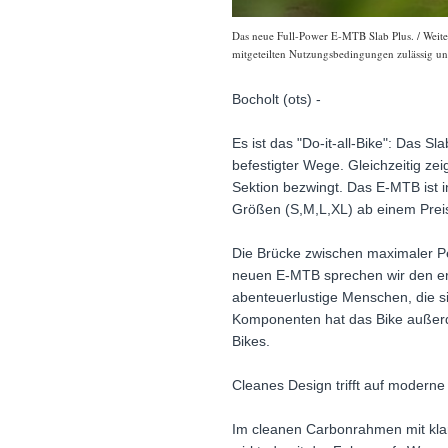
Das neue Full-Power E-MTB Slab Plus. / Weiter
mitgeteilten Nutzungsbedingungen zulässig und
Bocholt (ots) -
Es ist das "Do-it-all-Bike": Das 
befestigter Wege. Gleichzeitig ze
Sektion bezwingt. Das E-MTB ist i
Größen (S,M,L,XL) ab einem Preis 
Die Brücke zwischen maximaler Pe
neuen E-MTB sprechen wir den er
abenteuerlustige Menschen, die si
Komponenten hat das Bike außerd
Bikes.
Cleanes Design trifft auf moderne
Im cleanen Carbonrahmen mit klar