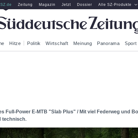
SZ.de
Zeitung
Magazin
Jetzt
Dossier
Alle SZ-Produkte
ne
Hitze
Politik
Wirtschaft
Meinung
Panorama
Sport
s Full-Power E-MTB "Slab Plus" / Mit viel Federweg und Bo
d technisch.