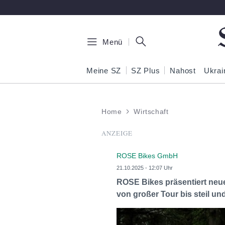
Zum Hauptinhalt springen
Menü
Meine SZ
SZ Plus
Nahost
Ukrai
Home
Wirtschaft
ANZEIGE
ROSE Bikes GmbH
21.10.2025 - 12:07 Uhr
ROSE Bikes präsentiert neue
von großer Tour bis steil un