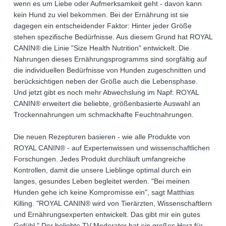
wenn es um Liebe oder Aufmerksamkeit geht - davon kann
kein Hund zu viel bekommen. Bei der Ernährung ist sie
dagegen ein entscheidender Faktor: Hinter jeder Größe
stehen spezifische Bedürfnisse. Aus diesem Grund hat ROYAL
CANIN® die Linie "Size Health Nutrition" entwickelt. Die
Nahrungen dieses Ernährungsprogramms sind sorgfältig auf
die individuellen Bedürfnisse von Hunden zugeschnitten und
berücksichtigen neben der Größe auch die Lebensphase.
Und jetzt gibt es noch mehr Abwechslung im Napf: ROYAL
CANIN® erweitert die beliebte, größenbasierte Auswahl an
Trockennahrungen um schmackhafte Feuchtnahrungen.
Die neuen Rezepturen basieren - wie alle Produkte von
ROYAL CANIN® - auf Expertenwissen und wissenschaftlichen
Forschungen. Jedes Produkt durchläuft umfangreiche
Kontrollen, damit die unsere Lieblinge optimal durch ein
langes, gesundes Leben begleitet werden. "Bei meinen
Hunden gehe ich keine Kompromisse ein", sagt Matthias
Killing. "ROYAL CANIN® wird von Tierärzten, Wissenschaftlern
und Ernährungsexperten entwickelt. Das gibt mir ein gutes
Gefühl." Der beliebte TV-Moderator hat ein großes Herz für