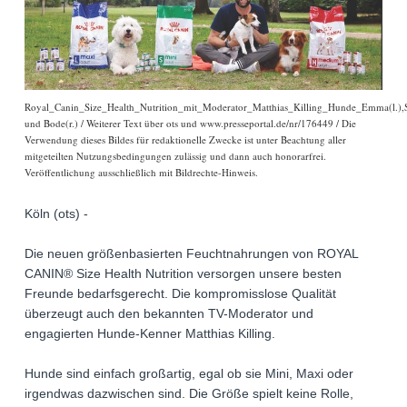
Royal_Canin_Size_Health_Nutrition_mit_Moderator_Matthias_Killing_Hunde_Emma(l.),
und Bode(r.) / Weiterer Text über ots und www.presseportal.de/nr/176449 / Die
Verwendung dieses Bildes für redaktionelle Zwecke ist unter Beachtung aller
mitgeteilten Nutzungsbedingungen zulässig und dann auch honorarfrei.
Veröffentlichung ausschließlich mit Bildrechte-Hinweis.
Köln (ots) -
Die neuen größenbasierten Feuchtnahrungen von ROYAL
CANIN® Size Health Nutrition versorgen unsere besten
Freunde bedarfsgerecht. Die kompromisslose Qualität
überzeugt auch den bekannten TV-Moderator und
engagierten Hunde-Kenner Matthias Killing.
Hunde sind einfach großartig, egal ob sie Mini, Maxi oder
irgendwas dazwischen sind. Die Größe spielt keine Rolle,