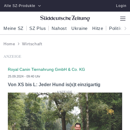
Zum Hauptinhalt springen
Alle SZ-Produkte
Login
Meine SZ
SZ Plus
Nahost
Ukraine
Hitze
Politik
W
Home
Wirtschaft
ANZEIGE
Royal Canin Tiernahrung GmbH & Co. KG
25.09.2024 - 09:40 Uhr
Von XS bis L: Jeder Hund is(s)t einzigartig