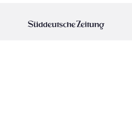
SZ Abonnements:
AGB
Datenschutz
Datenschutz-Einstellungen
Abo telefonisch kündigen
089/2183-8955
Abo online kündigen
Abo widerrufen
Vertrag mit Werbung:
Vertragsbedingungen
Datenschutz
Cookie-Policy
Vertrag mit Werbung kündigen
Widerruf nach Fernabsatzgesetz
Widerspruch
Utiq verwalten