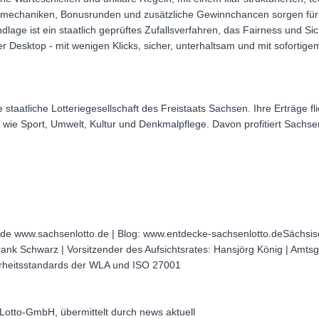
lmechaniken, Bonusrunden und zusätzliche Gewinnchancen sorgen für
dlage ist ein staatlich geprüftes Zufallsverfahren, das Fairness und Sich
er Desktop - mit wenigen Klicks, sicher, unterhaltsam und mit sofortige
staatliche Lotteriegesellschaft des Freistaats Sachsen. Ihre Erträge f
e wie Sport, Umwelt, Kultur und Denkmalpflege. Davon profitiert Sachse
de www.sachsenlotto.de | Blog: www.entdecke-sachsenlotto.deSächsis
ank Schwarz | Vorsitzender des Aufsichtsrates: Hansjörg König | Amtsge
herheitsstandards der WLA und ISO 27001
Lotto-GmbH, übermittelt durch news aktuell