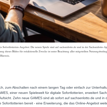
s Sofortlotterien-Angebot: Die neuen Spiele sind auf sachsenlotto.de und in der Sachsenlotto-Ap
g dieses Bildes für redaktionelle Zwecke ist unter Beachtung aller mitgeteilten Nutzungsbedin
-Hinweis.
ch, zum Abschalten nach einem langen Tag oder einfach zur Unterhaltun
ES, einer neuen Spielewelt für digitale Sofortlotterien, erweitert Sac
er Aufsicht. Zehn neue GAMES sind ab sofort auf sachsenlotto.de und in
 Sofortlotterien bereit - eine Erweiterung, die das Online-Angebot weit