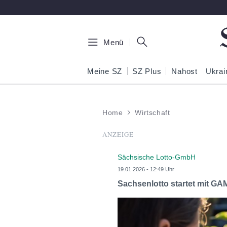
Zum Hauptinhalt springen
Menü
Meine SZ
SZ Plus
Nahost
Ukrai
Home
Wirtschaft
ANZEIGE
Sächsische Lotto-GmbH
19.01.2026 - 12:49 Uhr
Sachsenlotto startet mit GAM