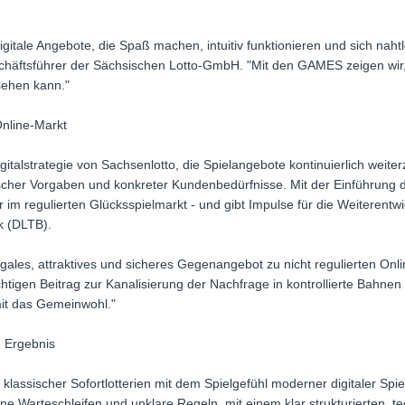
tale Angebote, die Spaß machen, intuitiv funktionieren und sich nahtlo
chäftsführer der Sächsischen Lotto-GmbH. "Mit den GAMES zeigen wir,
sehen kann."
Online-Markt
talstrategie von Sachsenlotto, die Spielangebote kontinuierlich weiter
ischer Vorgaben und konkreter Kundenbedürfnisse. Mit der Einführung
ter im regulierten Glücksspielmarkt - und gibt Impulse für die Weiterentw
k (DLTB).
gales, attraktives und sicheres Gegenangebot zu nicht regulierten Onl
ichtigen Beitrag zur Kanalisierung der Nachfrage in kontrollierte Bahnen
it das Gemeinwohl."
m Ergebnis
lassischer Sofortlotterien mit dem Spielgefühl moderner digitaler Sp
e Warteschleifen und unklare Regeln, mit einem klar strukturierten, 