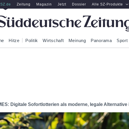
SZ.de
Zeitung
Magazin
Jetzt
Dossier
Alle SZ-Produkte
ne
Hitze
Politik
Wirtschaft
Meinung
Panorama
Sport
ES: Digitale Sofortlotterien als moderne, legale Alternativ