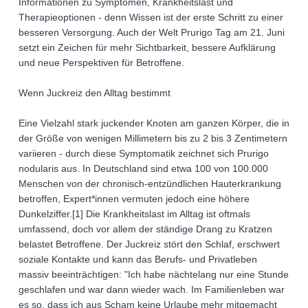
Informationen zu Symptomen, Krankheitslast und
Therapieoptionen - denn Wissen ist der erste Schritt zu einer
besseren Versorgung. Auch der Welt Prurigo Tag am 21. Juni
setzt ein Zeichen für mehr Sichtbarkeit, bessere Aufklärung
und neue Perspektiven für Betroffene.
Wenn Juckreiz den Alltag bestimmt
Eine Vielzahl stark juckender Knoten am ganzen Körper, die in
der Größe von wenigen Millimetern bis zu 2 bis 3 Zentimetern
variieren - durch diese Symptomatik zeichnet sich Prurigo
nodularis aus. In Deutschland sind etwa 100 von 100.000
Menschen von der chronisch-entzündlichen Hauterkrankung
betroffen, Expert*innen vermuten jedoch eine höhere
Dunkelziffer.[1] Die Krankheitslast im Alltag ist oftmals
umfassend, doch vor allem der ständige Drang zu Kratzen
belastet Betroffene. Der Juckreiz stört den Schlaf, erschwert
soziale Kontakte und kann das Berufs- und Privatleben
massiv beeinträchtigen: "Ich habe nächtelang nur eine Stunde
geschlafen und war dann wieder wach. Im Familienleben war
es so, dass ich aus Scham keine Urlaube mehr mitgemacht