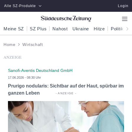
Zum Hauptinhalt springen
Alle SZ-Produkte
Login
Meine SZ
SZ Plus
Nahost
Ukraine
Hitze
Politik
W
Home
Wirtschaft
ANZEIGE
Sanofi-Aventis Deutschland GmbH
17.06.2026 - 08:30 Uhr
Prurigo nodularis: Sichtbar auf der Haut, spürbar im
ganzen Leben