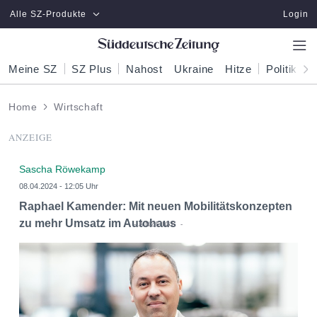
Zum Hauptinhalt springen
Alle SZ-Produkte
Login
Meine SZ
SZ Plus
Nahost
Ukraine
Hitze
Politik
W
Home
Wirtschaft
ANZEIGE
Sascha Röwekamp
08.04.2024 - 12:05 Uhr
Raphael Kamender: Mit neuen Mobilitätskonzepten
zu mehr Umsatz im Autohaus