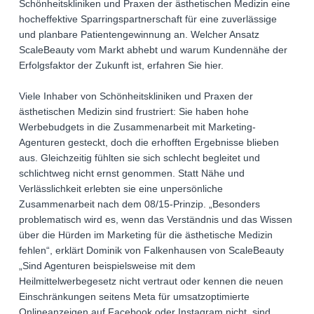
Schönheitskliniken und Praxen der ästhetischen Medizin eine
hocheffektive Sparringspartnerschaft für eine zuverlässige
und planbare Patientengewinnung an. Welcher Ansatz
ScaleBeauty vom Markt abhebt und warum Kundennähe der
Erfolgsfaktor der Zukunft ist, erfahren Sie hier.
Viele Inhaber von Schönheitskliniken und Praxen der
ästhetischen Medizin sind frustriert: Sie haben hohe
Werbebudgets in die Zusammenarbeit mit Marketing-
Agenturen gesteckt, doch die erhofften Ergebnisse blieben
aus. Gleichzeitig fühlten sie sich schlecht begleitet und
schlichtweg nicht ernst genommen. Statt Nähe und
Verlässlichkeit erlebten sie eine unpersönliche
Zusammenarbeit nach dem 08/15-Prinzip. „Besonders
problematisch wird es, wenn das Verständnis und das Wissen
über die Hürden im Marketing für die ästhetische Medizin
fehlen“, erklärt Dominik von Falkenhausen von ScaleBeauty
„Sind Agenturen beispielsweise mit dem
Heilmittelwerbegesetz nicht vertraut oder kennen die neuen
Einschränkungen seitens Meta für umsatzoptimierte
Onlineanzeigen auf Facebook oder Instagram nicht, sind