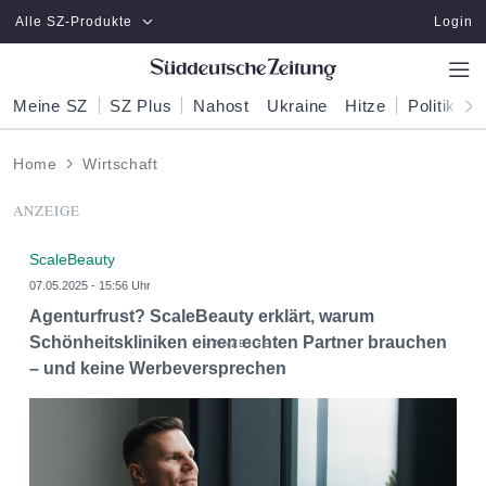
Zum Hauptinhalt springen
Alle SZ-Produkte
Login
Meine SZ
SZ Plus
Nahost
Ukraine
Hitze
Politik
W
Home
Wirtschaft
ANZEIGE
ScaleBeauty
07.05.2025 - 15:56 Uhr
Agenturfrust? ScaleBeauty erklärt, warum
Schönheitskliniken einen echten Partner brauchen
– und keine Werbeversprechen