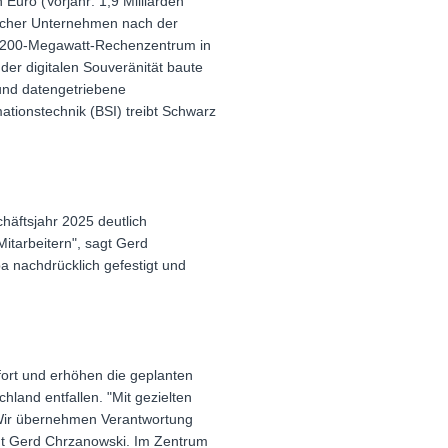
Euro (Vorjahr: 1,9 Milliarden
ischer Unternehmen nach der
s 200-Megawatt-Rechenzentrum in
der digitalen Souveränität baute
 und datengetriebene
ationstechnik (BSI) treibt Schwarz
häftsjahr 2025 deutlich
itarbeitern", sagt Gerd
 nachdrücklich gefestigt und
ort und erhöhen die geplanten
hland entfallen. "Mit gezielten
. Wir übernehmen Verantwortung
agt Gerd Chrzanowski. Im Zentrum