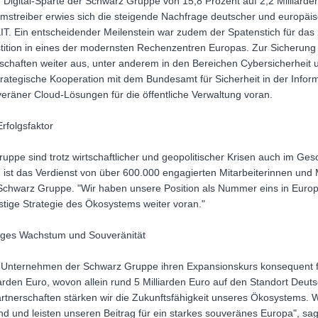
 Digital-Sparte der Schwarz Gruppe von 15,8 Prozent auf 2,2 Milliarden 
tumstreiber erwies sich die steigende Nachfrage deutscher und europä
. Ein entscheidender Meilenstein war zudem der Spatenstich für da
stition in eines der modernsten Rechenzentren Europas. Zur Sicherung 
rschaften weiter aus, unter anderem in den Bereichen Cybersicherheit
strategische Kooperation mit dem Bundesamt für Sicherheit in der Inform
eräner Cloud-Lösungen für die öffentliche Verwaltung voran.
rfolgsfaktor
pe sind trotz wirtschaftlicher und geopolitischer Krisen auch im Gesc
ist das Verdienst von über 600.000 engagierten Mitarbeiterinnen und M
hwarz Gruppe. "Wir haben unsere Position als Nummer eins in Europa
istige Strategie des Ökosystems weiter voran."
ltiges Wachstum und Souveränität
e Unternehmen der Schwarz Gruppe ihren Expansionskurs konsequent f
iarden Euro, wovon allein rund 5 Milliarden Euro auf den Standort Deutsc
Partnerschaften stärken wir die Zukunftsfähigkeit unseres Ökosystems
nd und leisten unseren Beitrag für ein starkes souveränes Europa", s