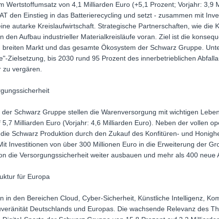
 Wertstoffumsatz von 4,1 Milliarden Euro (+5,1 Prozent; Vorjahr: 3,9 M
AT den Einstieg in das Batterierecycling und setzt - zusammen mit Inves
ne autarke Kreislaufwirtschaft. Strategische Partnerschaften, wie di
en den Aufbau industrieller Materialkreisläufe voran. Ziel ist die kon
n breiten Markt und das gesamte Ökosystem der Schwarz Gruppe. Unter
"-Zielsetzung, bis 2030 rund 95 Prozent des innerbetrieblichen Abf
r zu vergären.
rgungssicherheit
er Schwarz Gruppe stellen die Warenversorgung mit wichtigen Lebens
5,7 Milliarden Euro (Vorjahr: 4,6 Milliarden Euro). Neben der vollen op
e die Schwarz Produktion durch den Zukauf des Konfitüren- und Honighe
Mit Investitionen von über 300 Millionen Euro in die Erweiterung der G
on die Versorgungssicherheit weiter ausbauen und mehr als 400 neue A
ruktur für Europa
en in den Bereichen Cloud, Cyber-Sicherheit, Künstliche Intelligenz, 
Souveränität Deutschlands und Europas. Die wachsende Relevanz des Th