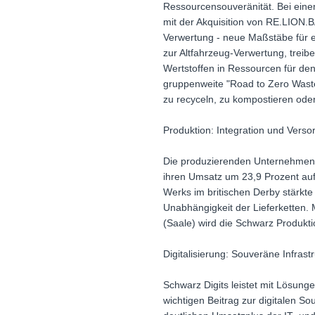
Ressourcensouveränität. Bei einem
mit der Akquisition von RE.LION.B
Verwertung - neue Maßstäbe für ei
zur Altfahrzeug-Verwertung, treib
Wertstoffen in Ressourcen für de
gruppenweite "Road to Zero Waste
zu recyceln, zu kompostieren ode
Produktion: Integration und Verso
Die produzierenden Unternehmen d
ihren Umsatz um 23,9 Prozent auf 
Werks im britischen Derby stärkt
Unabhängigkeit der Lieferketten. 
(Saale) wird die Schwarz Produkti
Digitalisierung: Souveräne Infrast
Schwarz Digits leistet mit Lösung
wichtigen Beitrag zur digitalen 