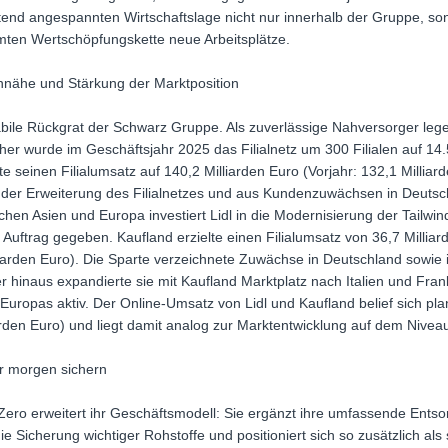
end angespannten Wirtschaftslage nicht nur innerhalb der Gruppe, son
mten Wertschöpfungskette neue Arbeitsplätze.
nähe und Stärkung der Marktposition
abile Rückgrat der Schwarz Gruppe. Als zuverlässige Nahversorger leg
er wurde im Geschäftsjahr 2025 das Filialnetz um 300 Filialen auf 14.50
rte seinen Filialumsatz auf 140,2 Milliarden Euro (Vorjahr: 132,1 Milliar
s der Erweiterung des Filialnetzes und aus Kundenzuwächsen in Deutsc
chen Asien und Europa investiert Lidl in die Modernisierung der Tailwin
 Auftrag gegeben. Kaufland erzielte einen Filialumsatz von 36,7 Milliar
iarden Euro). Die Sparte verzeichnete Zuwächse in Deutschland sowie
er hinaus expandierte sie mit Kaufland Marktplatz nach Italien und Fran
 Europas aktiv. Der Online-Umsatz von Lidl und Kaufland belief sich 
iarden Euro) und liegt damit analog zur Marktentwicklung auf dem Nivea
ür morgen sichern
eZero erweitert ihr Geschäftsmodell: Sie ergänzt ihre umfassende Ents
 Sicherung wichtiger Rohstoffe und positioniert sich so zusätzlich als 