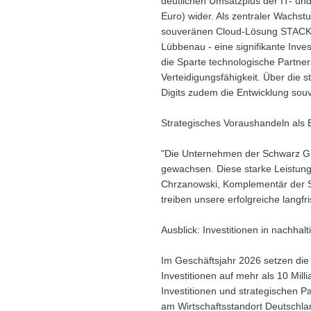
deutlichen Umsatzplus der IT- und
Euro) wider. Als zentraler Wachs
souveränen Cloud-Lösung STACKIT
Lübbenau - eine signifikante Inve
die Sparte technologische Partne
Verteidigungsfähigkeit. Über die 
Digits zudem die Entwicklung souv
Strategisches Voraushandeln als E
"Die Unternehmen der Schwarz Grup
gewachsen. Diese starke Leistung 
Chrzanowski, Komplementär der Sc
treiben unsere erfolgreiche langfr
Ausblick: Investitionen in nachha
Im Geschäftsjahr 2026 setzen di
Investitionen auf mehr als 10 Mill
Investitionen und strategischen 
am Wirtschaftsstandort Deutschla