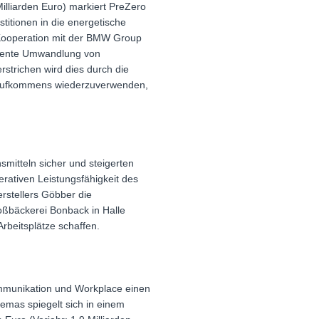
illiarden Euro) markiert PreZero
titionen in die energetische
e Kooperation mit der BMW Group
sequente Umwandlung von
strichen wird dies durch die
allaufkommens wiederzuverwenden,
mitteln sicher und steigerten
erativen Leistungsfähigkeit des
rstellers Göbber die
roßbäckerei Bonback in Halle
rbeitsplätze schaffen.
Kommunikation und Workplace einen
emas spiegelt sich in einem