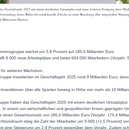
 Geschäftsjahr 2025 mit einem deutlichen Umsatzplus und einer weiteren Festigung ihrer Marktp
Verwendung dieses Bildes für redaktionelle Zwecke ist unter Beachtung aller mitgeteilten Nutzu
it Bildrechte-Hinweis.
mensgruppe wächst um 5,8 Prozent auf 185,6 Milliarden Euro.
ft 9.000 neue Arbeitsplätze und bietet 604.000 Mitarbeitern (Vorjahr: 59
s für weiteres Wachstum.
ppe investierten im Geschäftsjahr 2025 rund 9 Milliarden Euro, davon
 Investitionen über alle Sparten hinweg in Höhe von mehr als 10 Millia
ppe haben das Geschäftsjahr 2025 mit einem deutlichen Umsatzplus u
. In einem von wirtschaftlichen und geopolitischen Krisen geprägten Um
inen Gesamtumsatz von 185,6 Milliarden Euro (Vorjahr: 175,4 Milliar
htszeitraum stieg die Zahl der Mitarbeiter um 9.000 (+1,5 Prozent) von
ist eine Steigerung um 2,4 Prozent gegenüber dem Vorjahr. Zudem sc