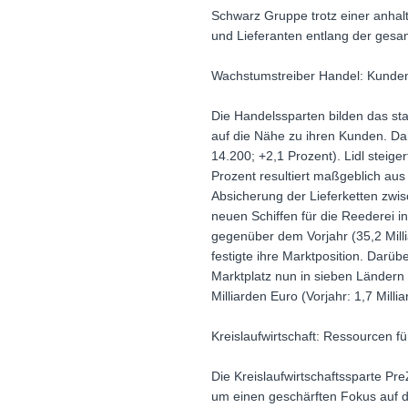
Schwarz Gruppe trotz einer anhalt
und Lieferanten entlang der gesa
Wachstumstreiber Handel: Kunden
Die Handelssparten bilden das st
auf die Nähe zu ihren Kunden. Dah
14.200; +2,1 Prozent). Lidl steige
Prozent resultiert maßgeblich au
Absicherung der Lieferketten zwis
neuen Schiffen für die Reederei in
gegenüber dem Vorjahr (35,2 Mill
festigte ihre Marktposition. Darüb
Marktplatz nun in sieben Ländern
Milliarden Euro (Vorjahr: 1,7 Mill
Kreislaufwirtschaft: Ressourcen f
Die Kreislaufwirtschaftssparte Pr
um einen geschärften Fokus auf die