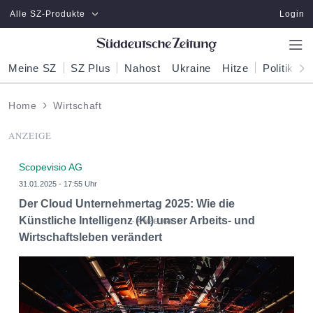
Zum Hauptinhalt springen
Alle SZ-Produkte
Login
Meine SZ
SZ Plus
Nahost
Ukraine
Hitze
Politik
W
Home
Wirtschaft
ANZEIGE
Scopevisio AG
31.01.2025 - 17:55 Uhr
Der Cloud Unternehmertag 2025: Wie die
Künstliche Intelligenz (KI) unser Arbeits- und
Wirtschaftsleben verändert