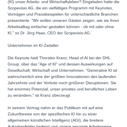
(KI) unser Arbeits- und Wirtschaftsleben? Eingeladen hatte die
Scopevisio AG, die ein vielfältiges Programm mit Keynotes,
Vorträgen und Praxisbeispielen für unterschiedliche Branchen
präsentierte. "Wir wollen unseren Gästen zeigen, wie sie ihren
Arbeitsalltag einfacher gestalten können - ob mit oder ohne
KI," so Dr. Jörg Haas, CEO der Scopevisio AG.
Unternehmen im KI-Zeitalter
Die Keynote hielt Thorsten Kranz, Head of AI bei der DHL
Group, über das "Age of KI" und dessen Auswirkungen auf
Gesellschaft, Wirtschaft und Unternehmen. "Generative KI ist
wahrscheinlich eine der größten Innovationen des laufenden
Jahrzehnts und der Vorbote noch größerer Disruptionen. Sie
hat enormes Potenzial, unser privates und berufliches Leben
zu verändern," ist Kranz überzeugt.
In seinem Vortrag nahm er das Publikum mit auf eine
Zukunftsreise von der spezifischen KI hin zu einer
allgemeinen künstlichen Intelligenz (AGI), die breitere
Aufgabenfelder bedient und unsere gesamte Arbeitsweise