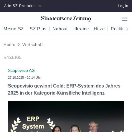
Zum Hauptinhalt springen
Alle SZ-Produkte
Login
Meine SZ
SZ Plus
Nahost
Ukraine
Hitze
Politik
W
Home
Wirtschaft
ANZEIGE
Scopevisio AG
27.10.2025 - 10:14 Uhr
Scopevisio gewinnt Gold: ERP-System des Jahres
2025 in der Kategorie Künstliche Intelligenz