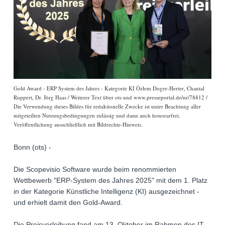
Gold Award - ERP System des Jahres - Kategorie KI Özlem Doger-Herter, Chantal
Ruppert, Dr. Jörg Haas / Weiterer Text über ots und www.presseportal.de/nr/78812 /
Die Verwendung dieses Bildes für redaktionelle Zwecke ist unter Beachtung aller
mitgeteilten Nutzungsbedingungen zulässig und dann auch honorarfrei.
Veröffentlichung ausschließlich mit Bildrechte-Hinweis.
Bonn (ots) -
Die Scopevisio Software wurde beim renommierten
Wettbewerb "ERP-System des Jahres 2025" mit dem 1. Platz
in der Kategorie Künstliche Intelligenz (KI) ausgezeichnet -
und erhielt damit den Gold-Award.
Die Preisverleihung fand am 13. Oktober im Rahmen des IT-