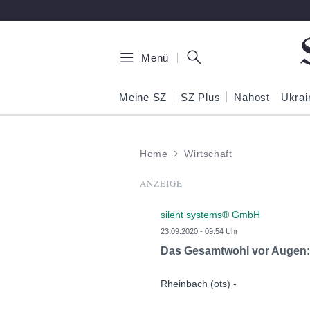
Zum Hauptinhalt springen
Menü
Meine SZ
SZ Plus
Nahost
Ukrai
Home
Wirtschaft
ANZEIGE
silent systems® GmbH
23.09.2020 - 09:54 Uhr
Das Gesamtwohl vor Augen: s
Rheinbach (ots) -