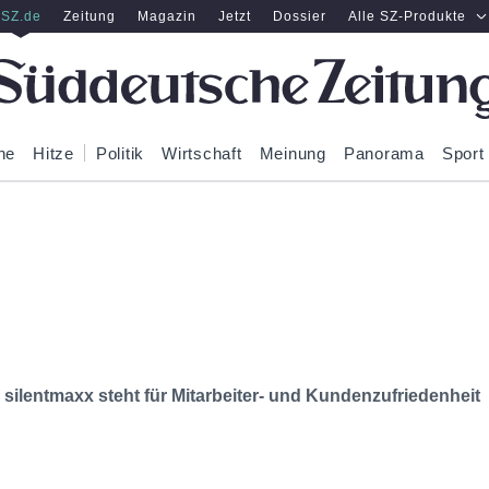
SZ.de
Zeitung
Magazin
Jetzt
Dossier
Alle SZ-Produkte
ne
Hitze
Politik
Wirtschaft
Meinung
Panorama
Sport
ilentmaxx steht für Mitarbeiter- und Kundenzufriedenheit