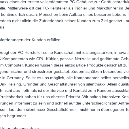
ntmaxx eines der ersten vollgedämmten PC-Gehäuse zur Geräuschredu
lle. Mittlerweile gilt der PC-Hersteller als Pionier und Marktführer im 
en kontinuierlich daran, Menschen beim Aufbau eines besseren Lebens-
doch nicht allein die Zufriedenheit seiner Kunden zum Ziel gesetzt - 
us.
Anforderungen der Kunden erfüllen
zeugt der PC-Hersteller seine Kundschaft mit leistungsstarken, innov
C-Komponenten wie CPU-Kühler, passive Netzteile und gedämmte Gehä
 am Computer. Kunden wissen diese einzigartige Produkteigenschaft zu
ergonomischer und stressfreier gestaltet. Zudem schätzen besonders 
in Germany. So ist es uns möglich, alle Komponenten selbst herstelle
Dirk Heising, Gründer und Geschäftsführer von silentmaxx. Allein quali
och nicht aus - oftmals ist der Service und Kontakt zum Kunden ausschla
Erreichbarkeit haben für uns oberste Priorität. Wir halten intensiven K
gen informiert zu sein und schnell auf die unterschiedlichsten Anfra
 sei - laut dem silentmaxx-Geschäftsführer - nicht nur in überlegenen T
gen begründet.
s Unternehmenserfolgs