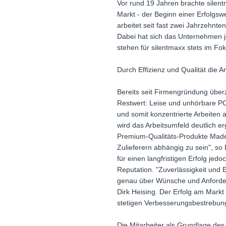
Vor rund 19 Jahren brachte sile
Markt - der Beginn einer Erfolgswe
arbeitet seit fast zwei Jahrzehnt
Dabei hat sich das Unternehmen je
stehen für silentmaxx stets im Fok
Durch Effizienz und Qualität die 
Bereits seit Firmengründung über
Restwert: Leise und unhörbare P
und somit konzentrierte Arbeiten
wird das Arbeitsumfeld deutlich 
Premium-Qualitäts-Produkte Made 
Zulieferern abhängig zu sein", so 
für einen langfristigen Erfolg jed
Reputation. "Zuverlässigkeit und 
genau über Wünsche und Anforderun
Dirk Heising. Der Erfolg am Markt
stetigen Verbesserungsbestrebun
Die Mitarbeiter als Grundlage de