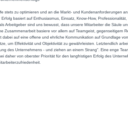
fe stets zu optimieren und an die Markt- und Kundenanforderungen anz
er Erfolg basiert auf Enthusiasmus, Einsatz, Know-How, Professionalität,
 als Arbeitgeber sind uns bewusst, dass unsere Mitarbeiter die Säule 
eiche Zusammenarbeit basiere vor allem auf Teamgeist, gegenseitigem R
t dabei auf eine offene und ehrliche Kommunikation auf Grundlage vo
, um Effektivität und Objektivität zu gewährleisten. Letztendlich arbei
cklung des Unternehmens - und ziehen an einem Strang". Eine enge Tea
ei daher von oberster Priorität für den langfristigen Erfolg des Unter
arbeiterzufriedenheit.