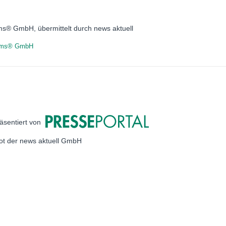
ems® GmbH, übermittelt durch news aktuell
tems® GmbH
äsentiert von
bot der news aktuell GmbH