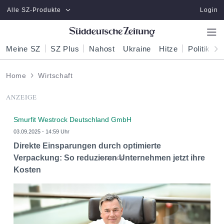
Zum Hauptinhalt springen
Alle SZ-Produkte
Login
Meine SZ
SZ Plus
Nahost
Ukraine
Hitze
Politik
W
Home
Wirtschaft
ANZEIGE
Smurfit Westrock Deutschland GmbH
03.09.2025 - 14:59 Uhr
Direkte Einsparungen durch optimierte
Verpackung: So reduzieren Unternehmen jetzt ihre
Kosten