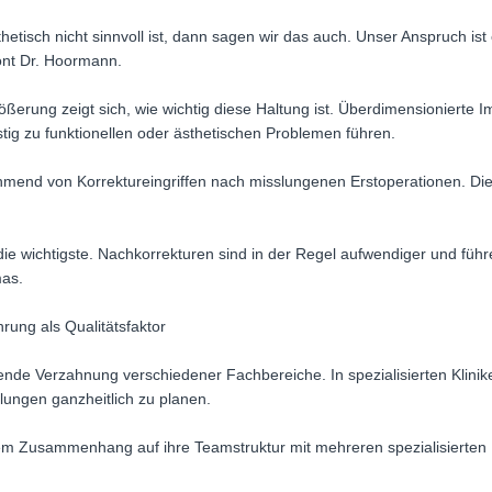
etisch nicht sinnvoll ist, dann sagen wir das auch. Unser Anspruch ist 
ont Dr. Hoormann.
ßerung zeigt sich, wie wichtig diese Haltung ist. Überdimensionierte I
stig zu funktionellen oder ästhetischen Problemen führen.
end von Korrektureingriffen nach misslungenen Erstoperationen. Dies
 die wichtigste. Nachkorrekturen sind in der Regel aufwendiger und fü
mas.
hrung als Qualitätsfaktor
mende Verzahnung verschiedener Fachbereiche. In spezialisierten Klini
ngen ganzheitlich zu planen.
esem Zusammenhang auf ihre Teamstruktur mit mehreren spezialisierten