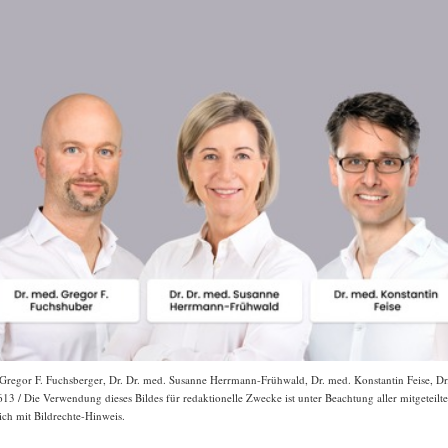
. Gregor F. Fuchsberger, Dr. Dr. med. Susanne Herrmann-Frühwald, Dr. med. Konstantin Feise, D
13 / Die Verwendung dieses Bildes für redaktionelle Zwecke ist unter Beachtung aller mitgetei
ich mit Bildrechte-Hinweis.