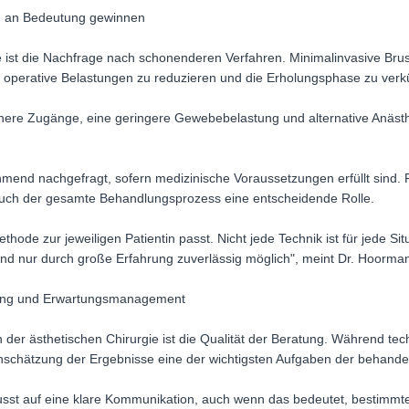
n an Bedeutung gewinnen
e ist die Nachfrage nach schonenderen Verfahren. Minimalinvasive Bru
t, operative Belastungen zu reduzieren und die Erholungsphase zu verk
nere Zugänge, eine geringere Gewebebelastung und alternative Anäst
end nachgefragt, sofern medizinische Voraussetzungen erfüllt sind. Fü
auch der gesamte Behandlungsprozess eine entscheidende Rolle.
hode zur jeweiligen Patientin passt. Nicht jede Technik ist für jede S
und nur durch große Erfahrung zuverlässig möglich", meint Dr. Hoorma
tung und Erwartungsmanagement
n der ästhetischen Chirurgie ist die Qualität der Beratung. Während tec
Einschätzung der Ergebnisse eine der wichtigsten Aufgaben der behande
wusst auf eine klare Kommunikation, auch wenn das bedeutet, bestimm