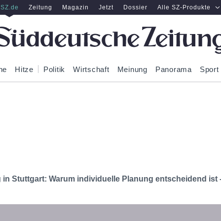
SZ.de
Zeitung
Magazin
Jetzt
Dossier
Alle SZ-Produkte
ne
Hitze
Politik
Wirtschaft
Meinung
Panorama
Sport
 Stuttgart: Warum individuelle Planung entscheidend ist - E