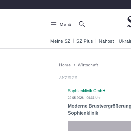
Zum Hauptinhalt springen
Menü
Meine SZ
SZ Plus
Nahost
Ukrai
Home
Wirtschaft
ANZEIGE
Sophienklinik GmbH
22.05.2026 - 09:31 Uhr
Moderne Brustvergrößerung in
Sophienklinik