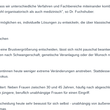
dass wir unterschiedliche Verfahren und Fachbereiche miteinander kom
wohl organisatorisch als auch medizinisch", so Dr. Fuchshuber.
ermöglichen es, individuelle Lösungen zu entwickeln, die über klassis
suchen
eine Brustvergrößerung entscheiden, lässt sich nicht pauschal beantw
gen nach Schwangerschaft, genetische Veranlagung oder der Wunsch 
Patientinnen heute weniger extreme Veränderungen anstreben. Stattdessen
Fokus.
eitert. Neben Frauen zwischen 30 und 45 Jahren, häufig nach abgesch
jüngere, beruflich unabhängige Frauen für einen Eingriff.
ntscheidung heute sehr bewusst für sich selbst - unabhängig von äußer
omas.