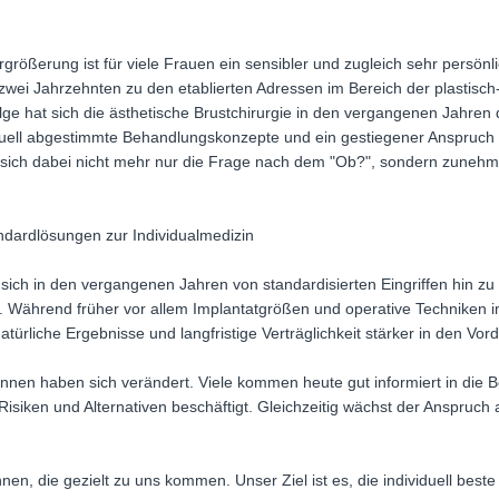
größerung ist für viele Frauen ein sensibler und zugleich sehr persönlic
zwei Jahrzehnten zu den etablierten Adressen im Bereich der plastisch
lge hat sich die ästhetische Brustchirurgie in den vergangenen Jahren 
iduell abgestimmte Behandlungskonzepte und ein gestiegener Anspruch a
lt sich dabei nicht mehr nur die Frage nach dem "Ob?", sondern zune
dardlösungen zur Individualmedizin
 sich in den vergangenen Jahren von standardisierten Eingriffen hin zu 
 Während früher vor allem Implantatgrößen und operative Techniken 
rliche Ergebnisse und langfristige Verträglichkeit stärker in den Vor
innen haben sich verändert. Viele kommen heute gut informiert in die
Risiken und Alternativen beschäftigt. Gleichzeitig wächst der Anspruch 
nen, die gezielt zu uns kommen. Unser Ziel ist es, die individuell beste