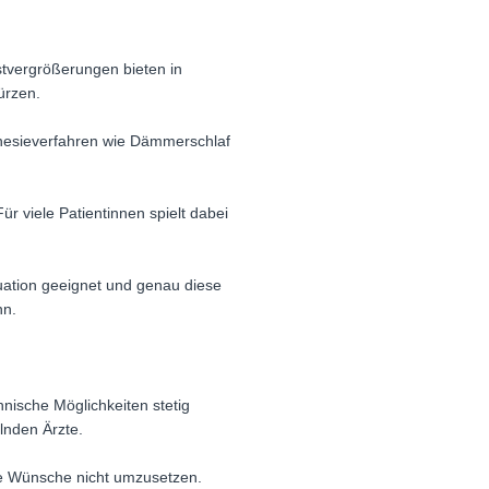
stvergrößerungen bieten in
ürzen.
hesieverfahren wie Dämmerschlaf
r viele Patientinnen spielt dabei
ituation geeignet und genau diese
nn.
hnische Möglichkeiten stetig
lnden Ärzte.
te Wünsche nicht umzusetzen.