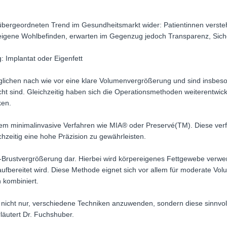
übergeordneten Trend im Gesundheitsmarkt wider: Patientinnen versteh
 eigene Wohlbefinden, erwarten im Gegenzug jedoch Transparenz, Siche
 Implantat oder Eigenfett
glichen nach wie vor eine klare Volumenvergrößerung und sind insbes
t sind. Gleichzeitig haben sich die Operationsmethoden weiterentwick
ken.
minimalinvasive Verfahren wie MIA® oder Preservé(TM). Diese verfolg
zeitig eine hohe Präzision zu gewährleisten.
fett-Brustvergrößerung dar. Hierbei wird körpereigenes Fettgewebe verw
fbereitet wird. Diese Methode eignet sich vor allem für moderate Vo
kombiniert.
nicht nur, verschiedene Techniken anzuwenden, sondern diese sinnvoll
läutert Dr. Fuchshuber.