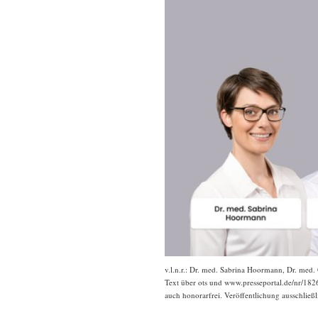
v.l.n.r.: Dr. med. Sabrina Hoormann, Dr. med
Text über ots und www.presseportal.de/nr/1826
auch honorarfrei. Veröffentlichung ausschließl