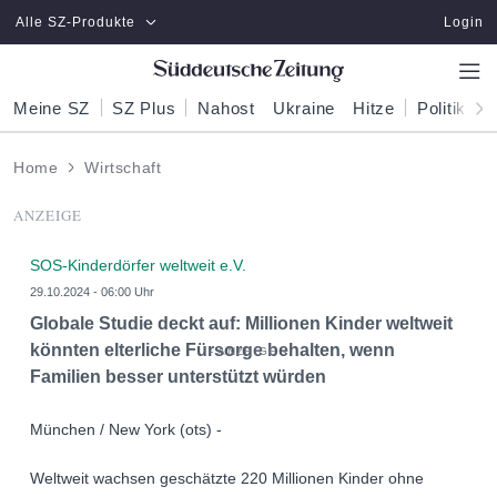
Zum Hauptinhalt springen
Alle SZ-Produkte
Login
Meine SZ
SZ Plus
Nahost
Ukraine
Hitze
Politik
W
Home
Wirtschaft
ANZEIGE
SOS-Kinderdörfer weltweit e.V.
29.10.2024 - 06:00 Uhr
Globale Studie deckt auf: Millionen Kinder weltweit
könnten elterliche Fürsorge behalten, wenn
Familien besser unterstützt würden
München / New York (ots) -
Weltweit wachsen geschätzte 220 Millionen Kinder ohne