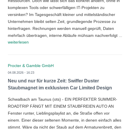
Ressourcen. Doch wie lässt sich das konkret ändern, ohne in
komplexen Tools oder schwerfälligen IT-Projekten zu
versinken? Im Tagesgeschäft kleiner und mittelständischer
Unternehmen bleibt selten Zeit, grundlegende Prozesse zu
hinterfragen. Rechnungen werden manuell geprüft, Daten
mehrfach übertragen, interne Abläufe mühsam nachverfolgt ...
weiterlesen
Procter & Gamble GmbH
04.08.2026 - 16:23
Neu und nur für kurze Zeit: Swiffer Duster
Staubmagnet im exklusiven Car Limited Design
Schwalbach am Taunus (ots) - EIN PERFEKTER SUMMER-
ROADTRIP FÄNGT MIT EINEM STAUBFREIEN AUTO AN
Fenster runter, Lieblingsplaylist an, die Straße offen vor
einem. Einer dieser seltenen Momente, in denen einfach alles
stimmt. Wäre da nicht der Staub auf dem Armaturenbrett, den