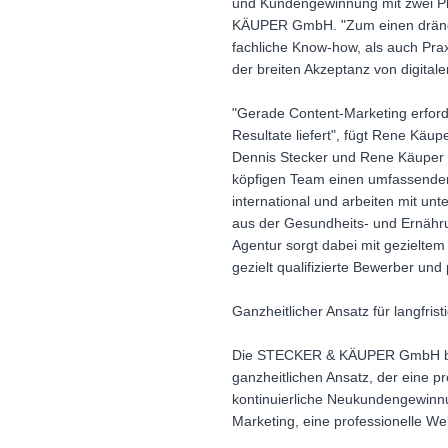
und Kundengewinnung mit zwei Ph
KÄUPER GmbH. "Zum einen drängen 
fachliche Know-how, als auch Pra
der breiten Akzeptanz von digital
"Gerade Content-Marketing erford
Resultate liefert", fügt Rene Käu
Dennis Stecker und Rene Käuper k
köpfigen Team einen umfassenden 
international und arbeiten mit un
aus der Gesundheits- und Ernäh
Agentur sorgt dabei mit gezieltem
gezielt qualifizierte Bewerber un
Ganzheitlicher Ansatz für langf
Die STECKER & KÄUPER GmbH biete
ganzheitlichen Ansatz, der eine p
kontinuierliche Neukundengewinn
Marketing, eine professionelle W