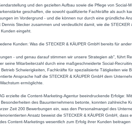
ßendarstellung und den gezielten Aufbau sowie die Pflege von Social-M
arkenstärke geschaffen, die sowohl qualifizierte Fachkräfte als auch ka
ngen im Vordergrund - und die können nur durch eine gründliche Anal
t Dennis Stecker zusammen und verdeutlicht damit, wie die STECKER
r Kunden eingeht.
riedene Kunden: Was die STECKER & KÄUPER GmbH bereits für andere
ungen - und genau darauf stimmen wir unsere Strategien ab", führt Ren
 der seine Mitarbeiterzahl durch eine maßgeschneiderte Social-Recrui
Betrieb Schwierigkeiten, Fachkräfte für spezialisierte Tätigkeiten wie
orientierte Ansprache half die STECKER & KÄUPER GmbH dem Unterneh
 Wachstum ermöglichte.
erzielte die Content-Marketing-Agentur beeindruckende Erfolge: Mithi
 Besonderheiten des Bauunternehmens betonte, konnten zahlreiche Ko
kurzer Zeit 200 Bewerbungen ein, was den Personalmangel des Unterne
denorientierten Ansatz beweist die STECKER & KÄUPER GmbH, dass ein
 des Content-Marketings wesentlich zum Erfolg ihrer Kunden beitragen