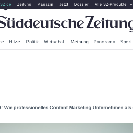
SZ.de
Zeitung
Magazin
Jetzt
Dossier
Alle SZ-Produkte
ne
Hitze
Politik
Wirtschaft
Meinung
Panorama
Sport
 professionelles Content-Marketing Unternehmen als di