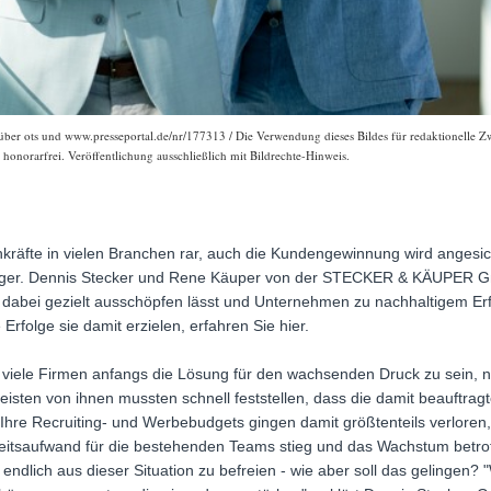
ots und www.presseportal.de/nr/177313 / Die Verwendung dieses Bildes für redaktionelle Zwec
onorarfrei. Veröffentlichung ausschließlich mit Bildrechte-Hinweis.
achkräfte in vielen Branchen rar, auch die Kundengewinnung wird anges
iger. Dennis Stecker und Rene Käuper von der STECKER & KÄUPER Gm
dabei gezielt ausschöpfen lässt und Unternehmen zu nachhaltigem Erfo
Erfolge sie damit erzielen, erfahren Sie hier.
viele Firmen anfangs die Lösung für den wachsenden Druck zu sein, n
isten von ihnen mussten schnell feststellen, dass die damit beauftrag
. Ihre Recruiting- und Werbebudgets gingen damit größtenteils verlore
rbeitsaufwand für die bestehenden Teams stieg und das Wachstum betro
ndlich aus dieser Situation zu befreien - wie aber soll das gelingen? "