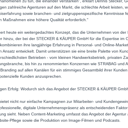
änomenen zu tun, die einander verstärken", erklärt Dennis Stecker, 
zahlreiche Agenturen auf den Markt, die schlechte Arbeit leisten, wei
xiserfahrung sowie branchen- und zielgruppenspezifische Kenntnisse f
en Maßnahmen eine höhere Qualität erforderlich."
ert heute ein weitergedachtes Konzept, das die Unternehmen von der
per hinzu, der bei der STECKER & KÄUPER GmbH für die Expertise im On
ombinieren ihre langjährige Erfahrung in Personal- und Online-Marke
Ansatz entwickelt. Damit unterstützen sie eine breite Palette von Ku
terschiedlichsten Betrieben - vom kleinen Handwerksbetrieb, privaten
rungsbranche, bis hin zu renommierten Konzernen wie STRABAG und A
 Branding auf allen Kanälen für ein stimmiges Gesamtbild ihrer Kunden
d potenzielle Kunden anzusprechen.
ristigen Erfolg: Wodurch sich das Angebot der STECKER & KÄUPER Gmb
t nicht nur einfache Kampagnen zur Mitarbeiter- und Kundengewinnun
rofessionelle, digitale Unternehmenspräsenz als entscheidenden Faktor 
ung sieht. Neben Content-Marketing umfasst das Angebot der Agentur
ebsite-Pflege sowie die Produktion von Image-Filmen und Podcasts.