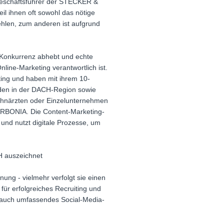
Geschäftsführer der STECKER &
l ihnen oft sowohl das nötige
ehlen, zum anderen ist aufgrund
 Konkurrenz abhebt und echte
line-Marketing verantwortlich ist.
ting und haben mit ihrem 10-
nden in der DACH-Region sowie
 Zahnärzten oder Einzelunternehmen
RBONIA. Die Content-Marketing-
 und nutzt digitale Prozesse, um
H auszeichnet
g - vielmehr verfolgt sie einen
für erfolgreiches Recruiting und
 auch umfassendes Social-Media-