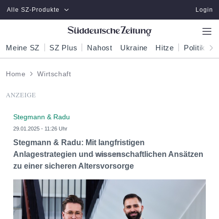
Zum Hauptinhalt springen
Alle SZ-Produkte
Login
Meine SZ
SZ Plus
Nahost
Ukraine
Hitze
Politik
W
Home
Wirtschaft
ANZEIGE
Stegmann & Radu
29.01.2025 - 11:26 Uhr
Stegmann & Radu: Mit langfristigen
Anlagestrategien und wissenschaftlichen Ansätzen
zu einer sicheren Altersvorsorge