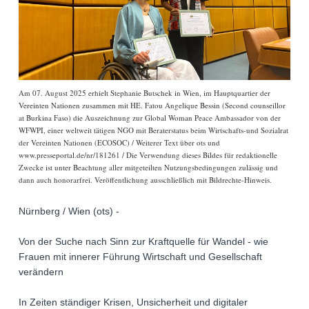
Am 07. August 2025 erhielt Stephanie Butschek in Wien, im Hauptquartier der
Vereinten Nationen zusammen mit HE. Fatou Angelique Bessin (Second counseillor
at Burkina Faso) die Auszeichnung zur Global Woman Peace Ambassador von der
WFWPI, einer weltweit tätigen NGO mit Beraterstatus beim Wirtschafts-und Sozialrat
der Vereinten Nationen (ECOSOC) / Weiterer Text über ots und
www.presseportal.de/nr/181261 / Die Verwendung dieses Bildes für redaktionelle
Zwecke ist unter Beachtung aller mitgeteilten Nutzungsbedingungen zulässig und
dann auch honorarfrei. Veröffentlichung ausschließlich mit Bildrechte-Hinweis.
Nürnberg / Wien (ots) -
Von der Suche nach Sinn zur Kraftquelle für Wandel - wie
Frauen mit innerer Führung Wirtschaft und Gesellschaft
verändern
In Zeiten ständiger Krisen, Unsicherheit und digitaler