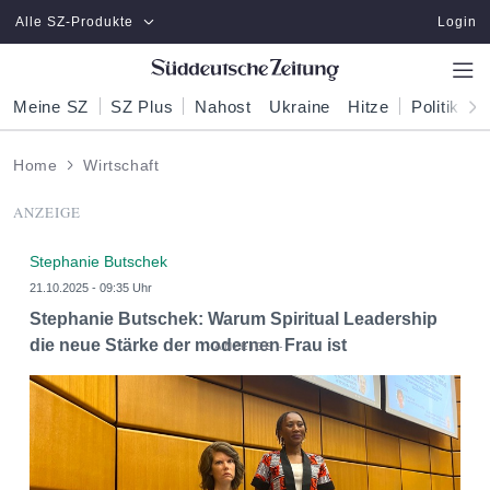
Zum Hauptinhalt springen
Alle SZ-Produkte
Login
Meine SZ
SZ Plus
Nahost
Ukraine
Hitze
Politik
W
Home
Wirtschaft
ANZEIGE
Stephanie Butschek
21.10.2025 - 09:35 Uhr
Stephanie Butschek: Warum Spiritual Leadership
die neue Stärke der modernen Frau ist