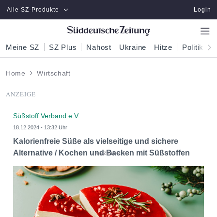
Zum Hauptinhalt springen
Alle SZ-Produkte
Login
Meine SZ
SZ Plus
Nahost
Ukraine
Hitze
Politik
W
Home
Wirtschaft
ANZEIGE
Süßstoff Verband e.V.
18.12.2024 - 13:32 Uhr
Kalorienfreie Süße als vielseitige und sichere
Alternative / Kochen und Backen mit Süßstoffen