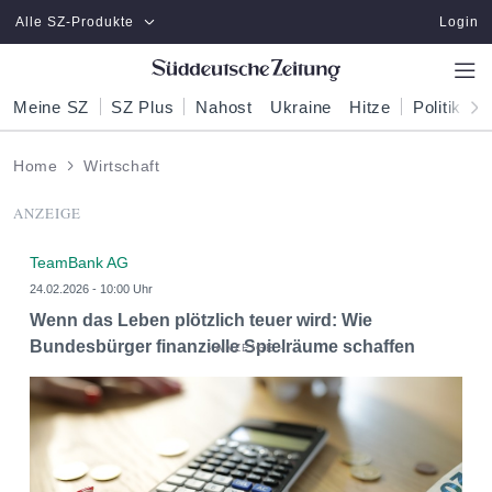
Zum Hauptinhalt springen
Alle SZ-Produkte
Login
Meine SZ
SZ Plus
Nahost
Ukraine
Hitze
Politik
W
Home
Wirtschaft
ANZEIGE
TeamBank AG
24.02.2026 - 10:00 Uhr
Wenn das Leben plötzlich teuer wird: Wie
Bundesbürger finanzielle Spielräume schaffen