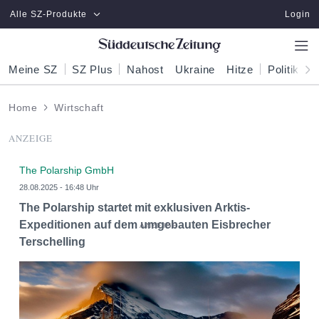
Zum Hauptinhalt springen
Alle SZ-Produkte
Login
Meine SZ
SZ Plus
Nahost
Ukraine
Hitze
Politik
W
Home
Wirtschaft
ANZEIGE
The Polarship GmbH
28.08.2025 - 16:48 Uhr
The Polarship startet mit exklusiven Arktis-
Expeditionen auf dem umgebauten Eisbrecher
Terschelling