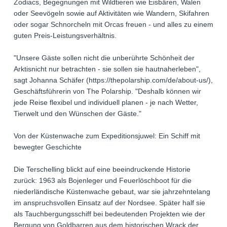
Zodiacs, Begegnungen mit Wildtieren wie Eisbären, Walen
oder Seevögeln sowie auf Aktivitäten wie Wandern, Skifahren
oder sogar Schnorcheln mit Orcas freuen - und alles zu einem
guten Preis-Leistungsverhältnis.
"Unsere Gäste sollen nicht die unberührte Schönheit der
Arktisnicht nur betrachten - sie sollen sie hautnaherleben",
sagt Johanna Schäfer (https://thepolarship.com/de/about-us/),
Geschäftsführerin von The Polarship. "Deshalb können wir
jede Reise flexibel und individuell planen - je nach Wetter,
Tierwelt und den Wünschen der Gäste."
Von der Küstenwache zum Expeditionsjuwel: Ein Schiff mit
bewegter Geschichte
Die Terschelling blickt auf eine beeindruckende Historie
zurück: 1963 als Bojenleger und Feuerlöschboot für die
niederländische Küstenwache gebaut, war sie jahrzehntelang
im anspruchsvollen Einsatz auf der Nordsee. Später half sie
als Tauchbergungsschiff bei bedeutenden Projekten wie der
Bergung von Goldbarren aus dem historischen Wrack der