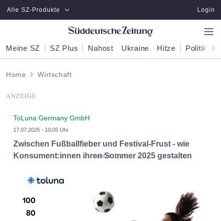
Zum Hauptinhalt springen
Alle SZ-Produkte
Login
Meine SZ
SZ Plus
Nahost
Ukraine
Hitze
Politik
W
Home
Wirtschaft
ANZEIGE
ToLuna Germany GmbH
17.07.2025 - 10:05 Uhr
Zwischen Fußballfieber und Festival-Frust - wie
Konsument:innen ihren Sommer 2025 gestalten