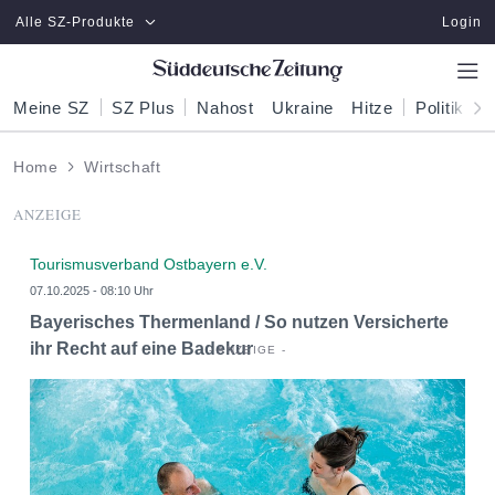
Zum Hauptinhalt springen
Alle SZ-Produkte
Login
Meine SZ
SZ Plus
Nahost
Ukraine
Hitze
Politik
W
Home
Wirtschaft
ANZEIGE
Tourismusverband Ostbayern e.V.
07.10.2025 - 08:10 Uhr
Bayerisches Thermenland / So nutzen Versicherte
ihr Recht auf eine Badekur