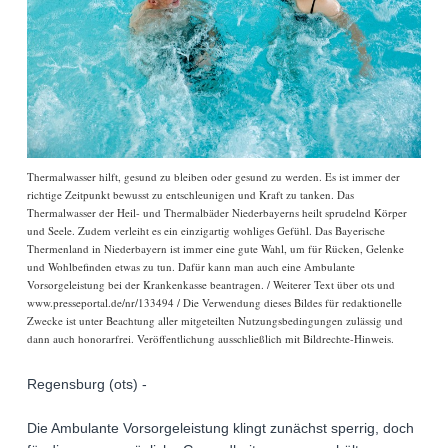
Thermalwasser hilft, gesund zu bleiben oder gesund zu werden. Es ist immer der
richtige Zeitpunkt bewusst zu entschleunigen und Kraft zu tanken. Das
Thermalwasser der Heil- und Thermalbäder Niederbayerns heilt sprudelnd Körper
und Seele. Zudem verleiht es ein einzigartig wohliges Gefühl. Das Bayerische
Thermenland in Niederbayern ist immer eine gute Wahl, um für Rücken, Gelenke
und Wohlbefinden etwas zu tun. Dafür kann man auch eine Ambulante
Vorsorgeleistung bei der Krankenkasse beantragen. / Weiterer Text über ots und
www.presseportal.de/nr/133494 / Die Verwendung dieses Bildes für redaktionelle
Zwecke ist unter Beachtung aller mitgeteilten Nutzungsbedingungen zulässig und
dann auch honorarfrei. Veröffentlichung ausschließlich mit Bildrechte-Hinweis.
Regensburg (ots) -
Die Ambulante Vorsorgeleistung klingt zunächst sperrig, doch