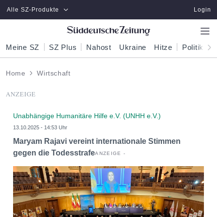
Zum Hauptinhalt springen
Alle SZ-Produkte
Login
Meine SZ
SZ Plus
Nahost
Ukraine
Hitze
Politik
W
Home
Wirtschaft
ANZEIGE
Unabhängige Humanitäre Hilfe e.V. (UNHH e.V.)
13.10.2025 - 14:53 Uhr
Maryam Rajavi vereint internationale Stimmen
gegen die Todesstrafe