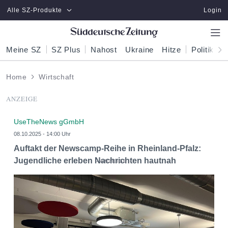
Zum Hauptinhalt springen
Alle SZ-Produkte
Login
Meine SZ
SZ Plus
Nahost
Ukraine
Hitze
Politik
W
Home
Wirtschaft
ANZEIGE
UseTheNews gGmbH
08.10.2025 - 14:00 Uhr
Auftakt der Newscamp-Reihe in Rheinland-Pfalz:
Jugendliche erleben Nachrichten hautnah