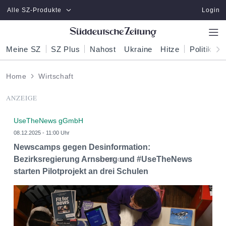
Zum Hauptinhalt springen
Alle SZ-Produkte
Login
Meine SZ
SZ Plus
Nahost
Ukraine
Hitze
Politik
W
Home
Wirtschaft
ANZEIGE
UseTheNews gGmbH
08.12.2025 - 11:00 Uhr
Newscamps gegen Desinformation:
Bezirksregierung Arnsberg und #UseTheNews
starten Pilotprojekt an drei Schulen