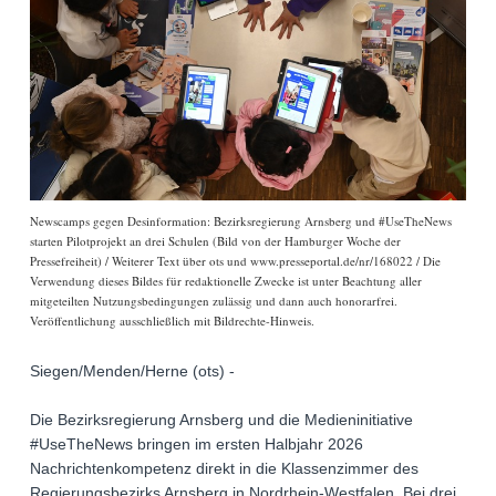
Newscamps gegen Desinformation: Bezirksregierung Arnsberg und #UseTheNews
starten Pilotprojekt an drei Schulen (Bild von der Hamburger Woche der
Pressefreiheit) / Weiterer Text über ots und www.presseportal.de/nr/168022 / Die
Verwendung dieses Bildes für redaktionelle Zwecke ist unter Beachtung aller
mitgeteilten Nutzungsbedingungen zulässig und dann auch honorarfrei.
Veröffentlichung ausschließlich mit Bildrechte-Hinweis.
Siegen/Menden/Herne (ots) -
Die Bezirksregierung Arnsberg und die Medieninitiative
#UseTheNews bringen im ersten Halbjahr 2026
Nachrichtenkompetenz direkt in die Klassenzimmer des
Regierungsbezirks Arnsberg in Nordrhein-Westfalen. Bei drei