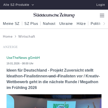
Zum Hauptinhalt springen
Alle SZ-Produkte
Login
Meine SZ
SZ Plus
Nahost
Ukraine
Hitze
Politik
W
Home
Wirtschaft
ANZEIGE
UseTheNews gGmbH
19.01.2026 - 08:00 Uhr
Ideen für Deutschland - Projekt Zuversicht stellt
Ideathon-Finalistinnen und -Finalisten vor / Kreativ-
Wettbewerb geht in die nächste Runde / Megathon
im Frühling 2026