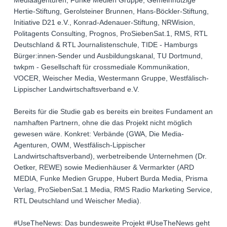
Mediaagenturen, Funke Medien Gruppe, Gemeinnützige
Hertie-Stiftung, Gerolsteiner Brunnen, Hans-Böckler-Stiftung,
Initiative D21 e.V., Konrad-Adenauer-Stiftung, NRWision,
Politagents Consulting, Prognos, ProSiebenSat.1, RMS, RTL
Deutschland & RTL Journalistenschule, TIDE - Hamburgs
Bürger:innen-Sender und Ausbildungskanal, TU Dortmund,
twkpm - Gesellschaft für crossmediale Kommunikation,
VOCER, Weischer Media, Westermann Gruppe, Westfälisch-
Lippischer Landwirtschaftsverband e.V.
Bereits für die Studie gab es bereits ein breites Fundament an
namhaften Partnern, ohne die das Projekt nicht möglich
gewesen wäre. Konkret: Verbände (GWA, Die Media-
Agenturen, OWM, Westfälisch-Lippischer
Landwirtschaftsverband), werbetreibende Unternehmen (Dr.
Oetker, REWE) sowie Medienhäuser & Vermarkter (ARD
MEDIA, Funke Medien Gruppe, Hubert Burda Media, Prisma
Verlag, ProSiebenSat.1 Media, RMS Radio Marketing Service,
RTL Deutschland und Weischer Media).
#UseTheNews: Das bundesweite Projekt #UseTheNews geht