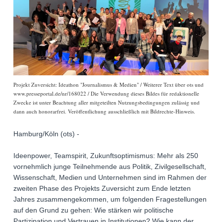
Projekt Zuversicht: Ideathon "Journalismus & Medien" / Weiterer Text über ots und
www.presseportal.de/nr/168022 / Die Verwendung dieses Bildes für redaktionelle
Zwecke ist unter Beachtung aller mitgeteilten Nutzungsbedingungen zulässig und
dann auch honorarfrei. Veröffentlichung ausschließlich mit Bildrechte-Hinweis.
Hamburg/Köln (ots) -
Ideenpower, Teamspirit, Zukunftsoptimismus: Mehr als 250
vornehmlich junge Teilnehmende aus Politik, Zivilgesellschaft,
Wissenschaft, Medien und Unternehmen sind im Rahmen der
zweiten Phase des Projekts Zuversicht zum Ende letzten
Jahres zusammengekommen, um folgenden Fragestellungen
auf den Grund zu gehen: Wie stärken wir politische
Partizipation und Vertrauen in Institutionen? Wie kann der