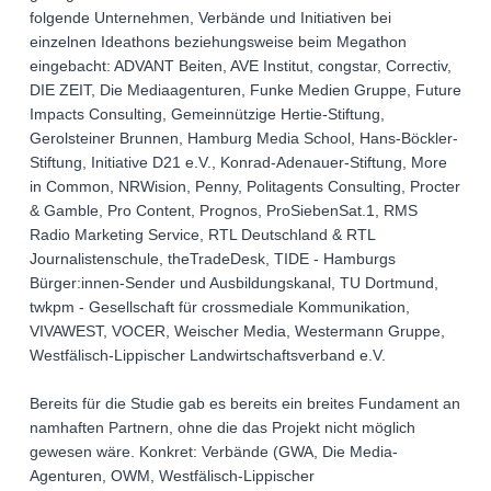
folgende Unternehmen, Verbände und Initiativen bei
einzelnen Ideathons beziehungsweise beim Megathon
eingebacht: ADVANT Beiten, AVE Institut, congstar, Correctiv,
DIE ZEIT, Die Mediaagenturen, Funke Medien Gruppe, Future
Impacts Consulting, Gemeinnützige Hertie-Stiftung,
Gerolsteiner Brunnen, Hamburg Media School, Hans-Böckler-
Stiftung, Initiative D21 e.V., Konrad-Adenauer-Stiftung, More
in Common, NRWision, Penny, Politagents Consulting, Procter
& Gamble, Pro Content, Prognos, ProSiebenSat.1, RMS
Radio Marketing Service, RTL Deutschland & RTL
Journalistenschule, theTradeDesk, TIDE - Hamburgs
Bürger:innen-Sender und Ausbildungskanal, TU Dortmund,
twkpm - Gesellschaft für crossmediale Kommunikation,
VIVAWEST, VOCER, Weischer Media, Westermann Gruppe,
Westfälisch-Lippischer Landwirtschaftsverband e.V.
Bereits für die Studie gab es bereits ein breites Fundament an
namhaften Partnern, ohne die das Projekt nicht möglich
gewesen wäre. Konkret: Verbände (GWA, Die Media-
Agenturen, OWM, Westfälisch-Lippischer