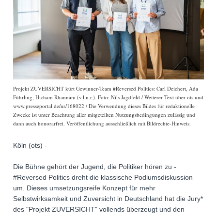
Projekt ZUVERSICHT kürt Gewinner-Team #Reversed Politics: Carl Deichert, Ada
Führling, Hicham Rhannam (v.l.n.r.). Foto: Nils Jagdfeld / Weiterer Text über ots und
www.presseportal.de/nr/168022 / Die Verwendung dieses Bildes für redaktionelle
Zwecke ist unter Beachtung aller mitgeteilten Nutzungsbedingungen zulässig und
dann auch honorarfrei. Veröffentlichung ausschließlich mit Bildrechte-Hinweis.
Köln (ots) -
Die Bühne gehört der Jugend, die Politiker hören zu -
#Reversed Politics dreht die klassische Podiumsdiskussion
um. Dieses umsetzungsreife Konzept für mehr
Selbstwirksamkeit und Zuversicht in Deutschland hat die Jury*
des "Projekt ZUVERSICHT" vollends überzeugt und den