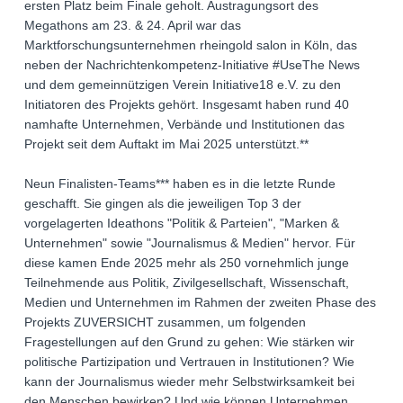
ersten Platz beim Finale geholt. Austragungsort des
Megathons am 23. & 24. April war das
Marktforschungsunternehmen rheingold salon in Köln, das
neben der Nachrichtenkompetenz-Initiative #UseThe News
und dem gemeinnützigen Verein Initiative18 e.V. zu den
Initiatoren des Projekts gehört. Insgesamt haben rund 40
namhafte Unternehmen, Verbände und Institutionen das
Projekt seit dem Auftakt im Mai 2025 unterstützt.**
Neun Finalisten-Teams*** haben es in die letzte Runde
geschafft. Sie gingen als die jeweiligen Top 3 der
vorgelagerten Ideathons "Politik & Parteien", "Marken &
Unternehmen" sowie "Journalismus & Medien" hervor. Für
diese kamen Ende 2025 mehr als 250 vornehmlich junge
Teilnehmende aus Politik, Zivilgesellschaft, Wissenschaft,
Medien und Unternehmen im Rahmen der zweiten Phase des
Projekts ZUVERSICHT zusammen, um folgenden
Fragestellungen auf den Grund zu gehen: Wie stärken wir
politische Partizipation und Vertrauen in Institutionen? Wie
kann der Journalismus wieder mehr Selbstwirksamkeit bei
den Menschen bewirken? Und wie können Unternehmen