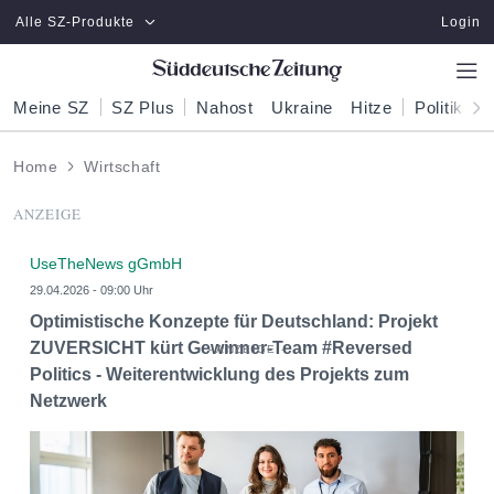
Zum Hauptinhalt springen
Alle SZ-Produkte
Login
Meine SZ
SZ Plus
Nahost
Ukraine
Hitze
Politik
W
Home
Wirtschaft
ANZEIGE
UseTheNews gGmbH
29.04.2026 - 09:00 Uhr
Optimistische Konzepte für Deutschland: Projekt
ZUVERSICHT kürt Gewinner-Team #Reversed
Politics - Weiterentwicklung des Projekts zum
Netzwerk