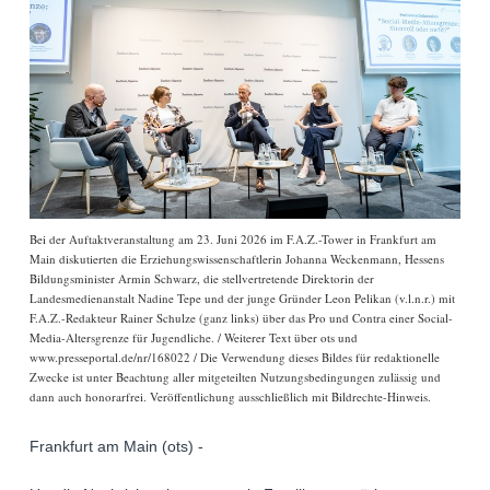
Bei der Auftaktveranstaltung am 23. Juni 2026 im F.A.Z.-Tower in Frankfurt am
Main diskutierten die Erziehungswissenschaftlerin Johanna Weckenmann, Hessens
Bildungsminister Armin Schwarz, die stellvertretende Direktorin der
Landesmedienanstalt Nadine Tepe und der junge Gründer Leon Pelikan (v.l.n.r.) mit
F.A.Z.-Redakteur Rainer Schulze (ganz links) über das Pro und Contra einer Social-
Media-Altersgrenze für Jugendliche. / Weiterer Text über ots und
www.presseportal.de/nr/168022 / Die Verwendung dieses Bildes für redaktionelle
Zwecke ist unter Beachtung aller mitgeteilten Nutzungsbedingungen zulässig und
dann auch honorarfrei. Veröffentlichung ausschließlich mit Bildrechte-Hinweis.
Frankfurt am Main (ots) -