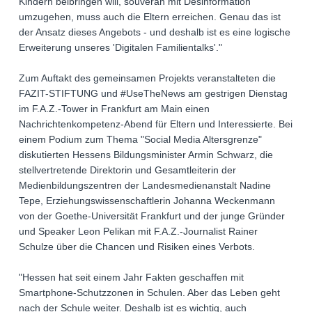
Kindern beibringen will, souverän mit Desinformation
umzugehen, muss auch die Eltern erreichen. Genau das ist
der Ansatz dieses Angebots - und deshalb ist es eine logische
Erweiterung unseres 'Digitalen Familientalks'."
Zum Auftakt des gemeinsamen Projekts veranstalteten die
FAZIT-STIFTUNG und #UseTheNews am gestrigen Dienstag
im F.A.Z.-Tower in Frankfurt am Main einen
Nachrichtenkompetenz-Abend für Eltern und Interessierte. Bei
einem Podium zum Thema "Social Media Altersgrenze"
diskutierten Hessens Bildungsminister Armin Schwarz, die
stellvertretende Direktorin und Gesamtleiterin der
Medienbildungszentren der Landesmedienanstalt Nadine
Tepe, Erziehungswissenschaftlerin Johanna Weckenmann
von der Goethe-Universität Frankfurt und der junge Gründer
und Speaker Leon Pelikan mit F.A.Z.-Journalist Rainer
Schulze über die Chancen und Risiken eines Verbots.
"Hessen hat seit einem Jahr Fakten geschaffen mit
Smartphone-Schutzzonen in Schulen. Aber das Leben geht
nach der Schule weiter. Deshalb ist es wichtig, auch