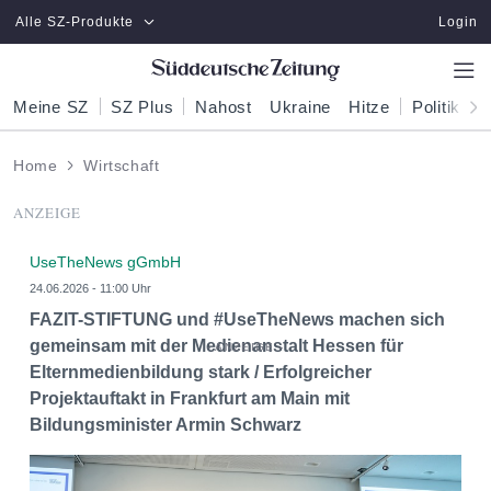
Zum Hauptinhalt springen
Alle SZ-Produkte
Login
Meine SZ
SZ Plus
Nahost
Ukraine
Hitze
Politik
W
Home
Wirtschaft
ANZEIGE
UseTheNews gGmbH
24.06.2026 - 11:00 Uhr
FAZIT-STIFTUNG und #UseTheNews machen sich
gemeinsam mit der Medienanstalt Hessen für
Elternmedienbildung stark / Erfolgreicher
Projektauftakt in Frankfurt am Main mit
Bildungsminister Armin Schwarz