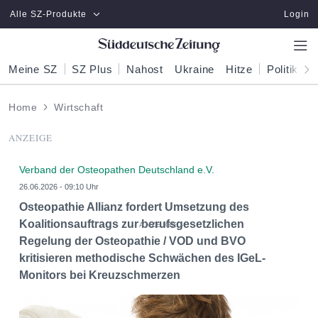
Zum Hauptinhalt springen
Alle SZ-Produkte
Login
Meine SZ
SZ Plus
Nahost
Ukraine
Hitze
Politik
W
Home
Wirtschaft
ANZEIGE
Verband der Osteopathen Deutschland e.V.
26.06.2026 - 09:10 Uhr
Osteopathie Allianz fordert Umsetzung des
Koalitionsauftrags zur berufsgesetzlichen
Regelung der Osteopathie / VOD und BVO
kritisieren methodische Schwächen des IGeL-
Monitors bei Kreuzschmerzen