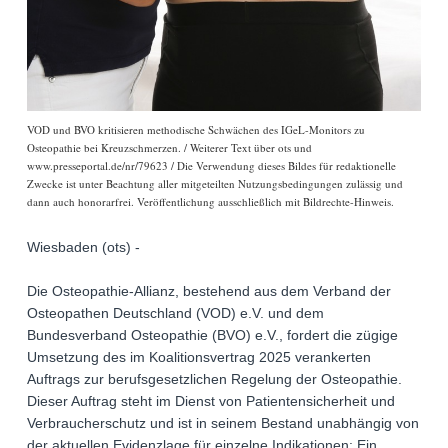
VOD und BVO kritisieren methodische Schwächen des IGeL-Monitors zu
Osteopathie bei Kreuzschmerzen. / Weiterer Text über ots und
www.presseportal.de/nr/79623 / Die Verwendung dieses Bildes für redaktionelle
Zwecke ist unter Beachtung aller mitgeteilten Nutzungsbedingungen zulässig und
dann auch honorarfrei. Veröffentlichung ausschließlich mit Bildrechte-Hinweis.
Wiesbaden (ots) -
Die Osteopathie-Allianz, bestehend aus dem Verband der
Osteopathen Deutschland (VOD) e.V. und dem
Bundesverband Osteopathie (BVO) e.V., fordert die zügige
Umsetzung des im Koalitionsvertrag 2025 verankerten
Auftrags zur berufsgesetzlichen Regelung der Osteopathie.
Dieser Auftrag steht im Dienst von Patientensicherheit und
Verbraucherschutz und ist in seinem Bestand unabhängig von
der aktuellen Evidenzlage für einzelne Indikationen: Ein