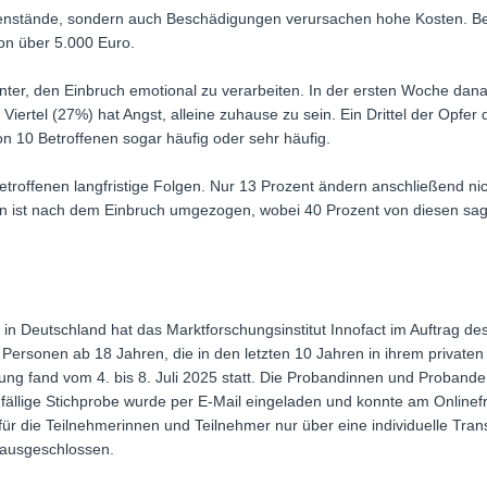
enstände, sondern auch Beschädigungen verursachen hohe Kosten. Bei
on über 5.000 Euro.
nter, den Einbruch emotional zu verarbeiten. In der ersten Woche dan
 Viertel (27%) hat Angst, alleine zuhause zu sein. Ein Drittel der Opfe
on 10 Betroffenen sogar häufig oder sehr häufig.
etroffenen langfristige Folgen. Nur 13 Prozent ändern anschließend nich
gten ist nach dem Einbruch umgezogen, wobei 40 Prozent von diesen sa
 in Deutschland hat das Marktforschungsinstitut Innofact im Auftrag de
 Personen ab 18 Jahren, die in den letzten 10 Jahren in ihrem private
gung fand vom 4. bis 8. Juli 2025 statt. Die Probandinnen und Prob
ufällige Stichprobe wurde per E-Mail eingeladen und konnte am Online
ür die Teilnehmerinnen und Teilnehmer nur über eine individuelle Tra
 ausgeschlossen.