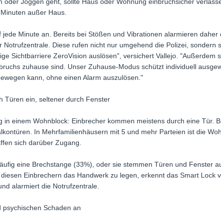
n oder Joggen geht, sollte Haus oder Wohnung einbruchsicher verlasse
 Minuten außer Haus.
 jede Minute an. Bereits bei Stößen und Vibrationen alarmieren dahe
 Notrufzentrale. Diese rufen nicht nur umgehend die Polizei, sondern s
tige Sichtbarriere ZeroVision auslösen", versichert Vallejo. "Außerdem
bruchs zuhause sind. Unser Zuhause-Modus schützt individuell ausge
bewegen kann, ohne einen Alarm auszulösen."
h Türen ein, seltener durch Fenster
in einem Wohnblock: Einbrecher kommen meistens durch eine Tür. Bei
kontüren. In Mehrfamilienhäusern mit 5 und mehr Parteien ist die Wohn
affen sich darüber Zugang.
ufig eine Brechstange (33%), oder sie stemmen Türen und Fenster au
 diesen Einbrechern das Handwerk zu legen, erkennt das Smart Lock v
nd alarmiert die Notrufzentrale.
nd psychischen Schaden an