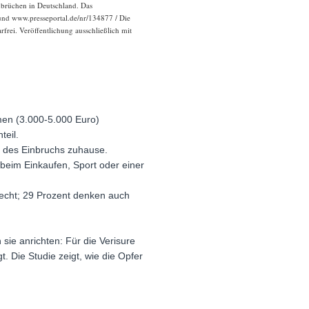
inbrüchen in Deutschland. Das
 und www.presseportal.de/nr/134877 / Die
frei. Veröffentlichung ausschließlich mit
mmen (3.000-5.000 Euro)
teil.
d des Einbruchs zuhause.
beim Einkaufen, Sport oder einer
lecht; 29 Prozent denken auch
ie anrichten: Für die Verisure
. Die Studie zeigt, wie die Opfer