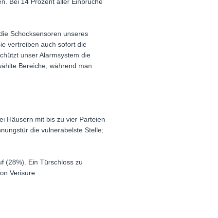
n. Bei 14 Prozent aller Einbrüche
r die Schocksensoren unseres
ie vertreiben auch sofort die
 schützt unser Alarmsystem die
wählte Bereiche, während man
 Häusern mit bis zu vier Parteien
ungstür die vulnerabelste Stelle;
f (28%). Ein Türschloss zu
on Verisure