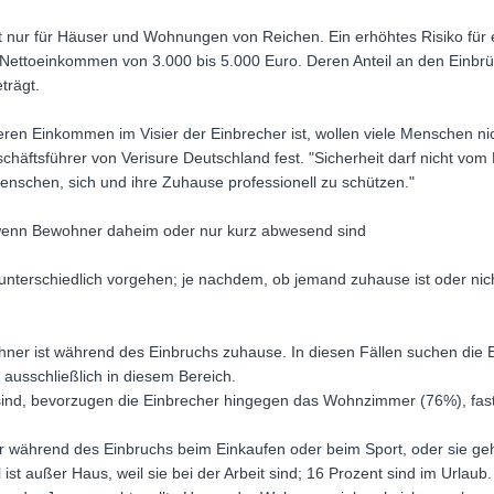
ht nur für Häuser und Wohnungen von Reichen. Ein erhöhtes Risiko für
Nettoeinkommen von 3.000 bis 5.000 Euro. Deren Anteil an den Einbrü
trägt.
eren Einkommen im Visier der Einbrecher ist, wollen viele Menschen ni
 Geschäftsführer von Verisure Deutschland fest. "Sicherheit darf nicht
enschen, sich und ihre Zuhause professionell zu schützen."
enn Bewohner daheim oder nur kurz abwesend sind
 unterschiedlich vorgehen; je nachdem, ob jemand zuhause ist oder nic
hner ist während des Einbruchs zuhause. In diesen Fällen suchen die E
ausschließlich in diesem Bereich.
d, bevorzugen die Einbrecher hingegen das Wohnzimmer (76%), fast zw
 während des Einbruchs beim Einkaufen oder beim Sport, oder sie gehe
ist außer Haus, weil sie bei der Arbeit sind; 16 Prozent sind im Urlaub.