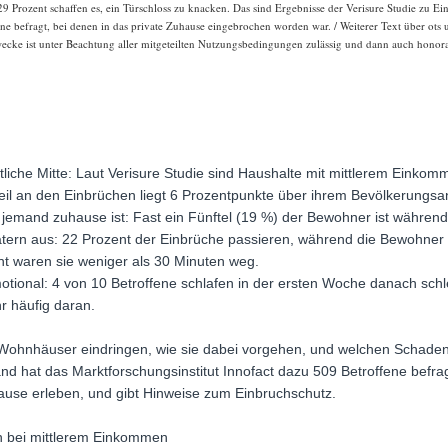
 Prozent schaffen es, ein Türschloss zu knacken. Das sind Ergebnisse der Verisure Studie zu E
ene befragt, bei denen in das private Zuhause eingebrochen worden war. / Weiterer Text über ots
ecke ist unter Beachtung aller mitgeteilten Nutzungsbedingungen zulässig und dann auch honorar
aftliche Mitte: Laut Verisure Studie sind Haushalte mit mittlerem Einko
teil an den Einbrüchen liegt 6 Prozentpunkte über ihrem Bevölkerungsan
emand zuhause ist: Fast ein Fünftel (19 %) der Bewohner ist währen
ätern aus: 22 Prozent der Einbrüche passieren, während die Bewohner 
zent waren sie weniger als 30 Minuten weg.
motional: 4 von 10 Betroffene schlafen in der ersten Woche danach sch
r häufig daran.
ohnhäuser eindringen, wie sie dabei vorgehen, und welchen Schaden s
nd hat das Marktforschungsinstitut Innofact dazu 509 Betroffene befragt
hause erleben, und gibt Hinweise zum Einbruchschutz.
ch bei mittlerem Einkommen