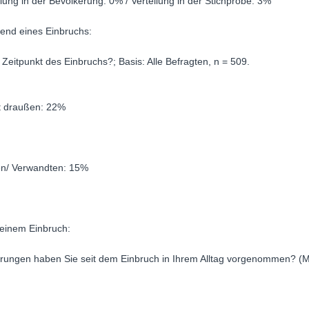
lung in der Bevölkerung: 0% / Verteilung in der Stichprobe: 3%
end eines Einbruchs:
eitpunkt des Einbruchs?; Basis: Alle Befragten, n = 509.
tät draußen: 22%
en/ Verwandten: 15%
einem Einbruch:
rungen haben Sie seit dem Einbruch in Ihrem Alltag vorgenommen? (M