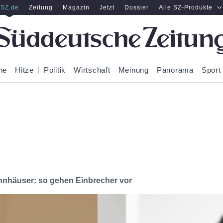
SZ.de
Zeitung
Magazin
Jetzt
Dossier
Alle SZ-Produkte
ne
Hitze
Politik
Wirtschaft
Meinung
Panorama
Sport
hnhäuser: so gehen Einbrecher vor