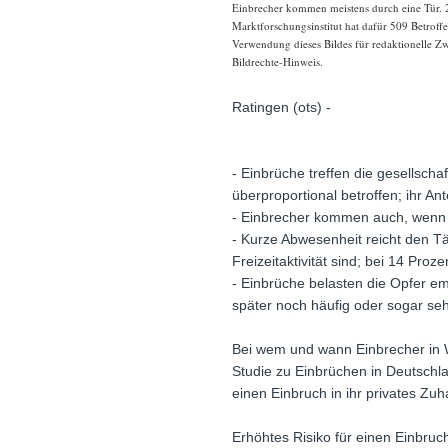
Einbrecher kommen meistens durch eine Tür. 29
Marktforschungsinstitut hat dafür 509 Betroff
Verwendung dieses Bildes für redaktionelle Zw
Bildrechte-Hinweis.
Ratingen (ots) -
- Einbrüche treffen die gesellsch
überproportional betroffen; ihr An
- Einbrecher kommen auch, wenn j
- Kurze Abwesenheit reicht den T
Freizeitaktivität sind; bei 14 Pro
- Einbrüche belasten die Opfer e
später noch häufig oder sogar seh
Bei wem und wann Einbrecher in W
Studie zu Einbrüchen in Deutschla
einen Einbruch in ihr privates Zu
Erhöhtes Risiko für einen Einbru