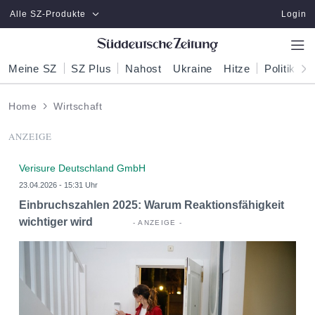
Zum Hauptinhalt springen
Alle SZ-Produkte
Login
Meine SZ
SZ Plus
Nahost
Ukraine
Hitze
Politik
W
Home
Wirtschaft
ANZEIGE
Verisure Deutschland GmbH
23.04.2026 - 15:31 Uhr
Einbruchszahlen 2025: Warum Reaktionsfähigkeit
wichtiger wird