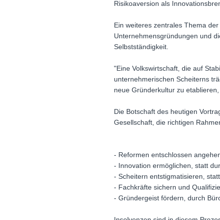
Risikoaversion als Innovationsbr
Ein weiteres zentrales Thema der
Unternehmensgründungen und die
Selbstständigkeit.
"Eine Volkswirtschaft, die auf Stab
unternehmerischen Scheiterns träg
neue Gründerkultur zu etablieren,
Die Botschaft des heutigen Vortrags
Gesellschaft, die richtigen Rahm
- Reformen entschlossen angehen
- Innovation ermöglichen, statt d
- Scheitern entstigmatisieren, sta
- Fachkräfte sichern und Qualifizi
- Gründergeist fördern, durch Bür
Insolvenzen sind in diesem Prozes