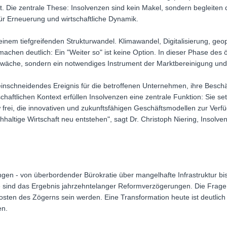
. Die zentrale These: Insolvenzen sind kein Makel, sondern begleit
ür Erneuerung und wirtschaftliche Dynamik.
einem tiefgreifenden Strukturwandel. Klimawandel, Digitalisierung, geo
machen deutlich: Ein "Weiter so" ist keine Option. In dieser Phase d
hwäche, sondern ein notwendiges Instrument der Marktbereinigung un
 einschneidendes Ereignis für die betroffenen Unternehmen, ihre Beschä
haftlichen Kontext erfüllen Insolvenzen eine zentrale Funktion: Sie s
 frei, die innovativen und zukunftsfähigen Geschäftsmodellen zur Ver
haltige Wirtschaft neu entstehen", sagt Dr. Christoph Niering, Insolve
gen - von überbordender Bürokratie über mangelhafte Infrastruktur bi
sind das Ergebnis jahrzehntelanger Reformverzögerungen. Die Frage is
sten des Zögerns sein werden. Eine Transformation heute ist deutlich
en.