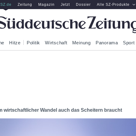
SZ.de
Zeitung
Magazin
Jetzt
Dossier
Alle SZ-Produkte
ne
Hitze
Politik
Wirtschaft
Meinung
Panorama
Sport
 wirtschaftlicher Wandel auch das Scheitern braucht