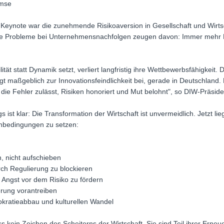
emse
 Keynote war die zunehmende Risikoaversion in Gesellschaft und Wirt
 Probleme bei Unternehmensnachfolgen zeugen davon: Immer mehr M
ilität statt Dynamik setzt, verliert langfristig ihre Wettbewerbsfähigkeit
t maßgeblich zur Innovationsfeindlichkeit bei, gerade in Deutschland. 
 die Fehler zulässt, Risiken honoriert und Mut belohnt", so DIW-Präside
 ist klar: Die Transformation der Wirtschaft ist unvermeidlich. Jetzt lieg
enbedingungen zu setzen:
, nicht aufschieben
urch Regulierung zu blockieren
tt Angst vor dem Risiko zu fördern
erung vorantreiben
okratieabbau und kulturellen Wandel
s kein Zeichen des Scheiterns der Wirtschaft. Sie sind Teil ihrer Erne