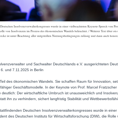
 Deutschen Insolvenzverwalterkongresses wurde in einer vielbeachteten Keynote-Speech von Prof
 Rolle von Insolvenzen im Prozess des ökonomischen Wandels beleuchtet. / Weiterer Text über ot
ecke ist unter Beachtung aller mitgeteilten Nutzungsbedingungen zulässig und dann auch honorar
venzverwalter und Sachwalter Deutschlands e.V. ausgerichteten Deu
6. und 7.11.2025 in Berlin
Teil des ökonomischen Wandels. Sie schaffen Raum für Innovation, set
sfähiger Geschäftsmodelle. In der Keynote von Prof. Marcel Fratzsche
deutlich: Der wirtschaftliche Umbruch ist unausweichlich und Insolven
att ihn zu verhindern, sichert langfristig Stabilität und Wettbewerbsfähi
tattfindenden Deutschen Insolvenzverwalterkongresses wurde in einer
ident des Deutschen Instituts für Wirtschaftsforschung (DIW), die Roll