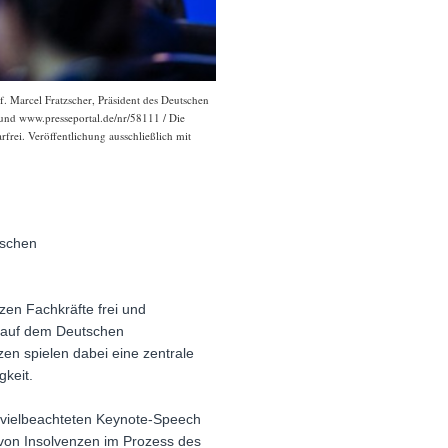
. Marcel Fratzscher, Präsident des Deutschen
s und www.presseportal.de/nr/58111 / Die
frei. Veröffentlichung ausschließlich mit
tschen
zen Fachkräfte frei und
r auf dem Deutschen
zen spielen dabei eine zentrale
gkeit.
 vielbeachteten Keynote-Speech
e von Insolvenzen im Prozess des