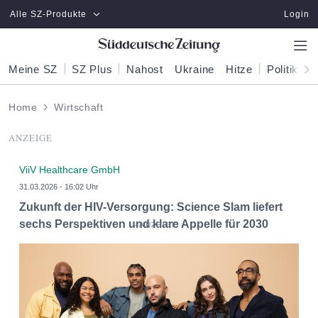
Zum Hauptinhalt springen
Alle SZ-Produkte
Login
Meine SZ
SZ Plus
Nahost
Ukraine
Hitze
Politik
W
Home
Wirtschaft
ANZEIGE
ViiV Healthcare GmbH
31.03.2026 - 16:02 Uhr
Zukunft der HIV-Versorgung: Science Slam liefert
sechs Perspektiven und klare Appelle für 2030