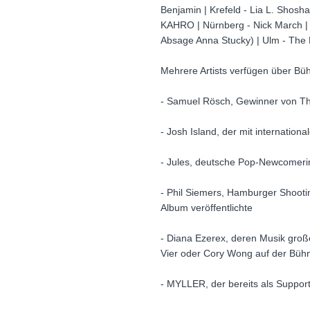
Benjamin | Krefeld - Lia L. Shos
KAHRO | Nürnberg - Nick March | O
Absage Anna Stucky) | Ulm - The 
Mehrere Artists verfügen über Bü
- Samuel Rösch, Gewinner von T
- Josh Island, der mit internati
- Jules, deutsche Pop-Newcomerin 
- Phil Siemers, Hamburger Shootin
Album veröffentlichte
- Diana Ezerex, deren Musik große
Vier oder Cory Wong auf der Büh
- MYLLER, der bereits als Suppor