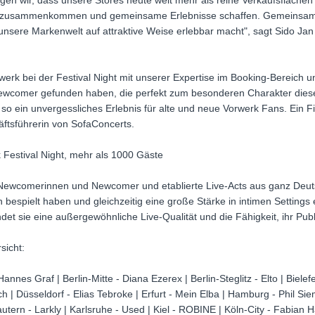
igen wir, dass unsere Stores heute weit mehr als reine Verkaufsflächen 
usammenkommen und gemeinsame Erlebnisse schaffen. Gemeinsam mi
unsere Markenwelt auf attraktive Weise erlebbar macht", sagt Sido Ja
werk bei der Festival Night mit unserer Expertise im Booking-Bereich u
ewcomer gefunden haben, die perfekt zum besonderen Charakter dies
so ein unvergessliches Erlebnis für alte und neue Vorwerk Fans. Ein Fit
tsführerin von SofaConcerts.
k Festival Night, mehr als 1000 Gäste
Newcomerinnen und Newcomer und etablierte Live-Acts aus ganz Deuts
 bespielt haben und gleichzeitig eine große Stärke in intimen Settings 
det sie eine außergewöhnliche Live-Qualität und die Fähigkeit, ihr Publ
sicht:
nes Graf | Berlin-Mitte - Diana Ezerex | Berlin-Steglitz - Elto | Bielefe
Düsseldorf - Elias Tebroke | Erfurt - Mein Elba | Hamburg - Phil Sieme
utern - Larkly | Karlsruhe - Used | Kiel - ROBINE | Köln-City - Fabian 