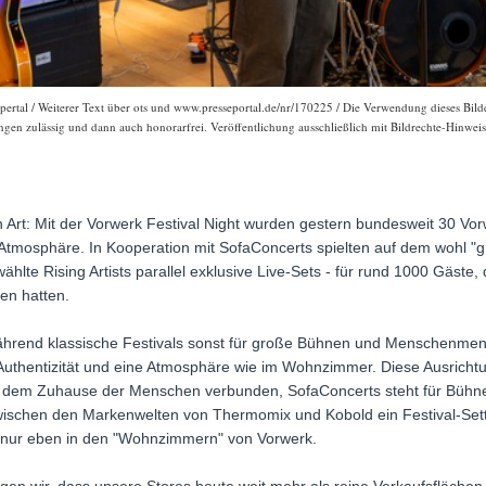
pertal / Weiterer Text über ots und www.presseportal.de/nr/170225 / Die Verwendung dieses Bilde
gen zulässig und dann auch honorarfrei. Veröffentlichung ausschließlich mit Bildrechte-Hinweis
 Art: Mit der Vorwerk Festival Night wurden gestern bundesweit 30 Vorw
osphäre. In Kooperation mit SofaConcerts spielten auf dem wohl "grö
hlte Rising Artists parallel exklusive Live-Sets - für rund 1000 Gäste, d
en hatten.
ährend klassische Festivals sonst für große Bühnen und Menschenmeng
 Authentizität und eine Atmosphäre wie im Wohnzimmer. Diese Ausricht
it dem Zuhause der Menschen verbunden, SofaConcerts steht für Büh
wischen den Markenwelten von Thermomix und Kobold ein Festival-Setti
 nur eben in den "Wohnzimmern" von Vorwerk.