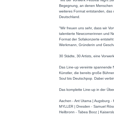
"Mit der Vorwerk Festival Night ze
Begegnung, an denen Menschen z
weiteres Format entstanden, das 
Deutschland.
"Wir freuen uns sehr, dass wir Vor
talentierte Newcomerinnen und N
Format der Sofakonzerte entsteht 
Werkmann, Gründerin und Geschäf
30 Städte, 30 Artists, eine Vorwer
Das Line-up vereinte spannende 
Künstler, die bereits große Bühnen
Soul bis Deutschpop. Dabei verbin
Das komplette Line-up in der Über
Aachen - Ant Utama | Augsburg - Han
MYLLER | Dresden - Samuel Rösch | 
Heilbronn - Tabea Booz | Kaisersla