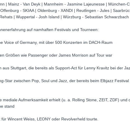
hann | Mainz - Van Deyk | Mannheim - Jasmine Lajeunesse | München-Cit
ffenburg - SKIAA | Oldenburg - XANDI | Reutlingen - Jules | Saarbrück
Rehats | Wuppertal - Josh Island | Würzburg - Sebastian Schwarzbach
hnenerfahrung auf namhaften Festivals und Tourneen:
he Voice of Germany, mit über 500 Konzerten im DACH-Raum
onalen Größen wie Passenger oder James Morrison auf Tour war
aus Stuttgart, die bereits als Support-Act für Lenny Kravitz bei der Ja
g-Star zwischen Pop, Soul und Jazz, der bereits beim Elbjazz Festival s
 mediale Aufmerksamkeit erhielt (u. a. Rolling Stone, ZEIT, ZDF) und d
ne stand
t für Wincent Weiss, LEONY oder Revolverheld tourte.