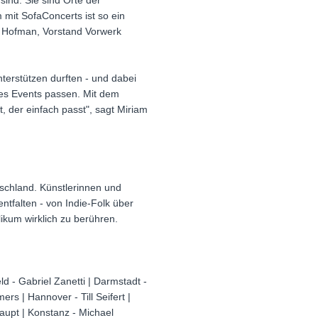
sind. Sie sind Orte der
t SofaConcerts ist so ein
n Hofman, Vorstand Vorwerk
nterstützen durften - und dabei
es Events passen. Mit dem
, der einfach passt", sagt Miriam
chland. Künstlerinnen und
entfalten - von Indie-Folk über
ikum wirklich zu berühren.
ld - Gabriel Zanetti | Darmstadt -
rs | Hannover - Till Seifert |
Haupt | Konstanz - Michael