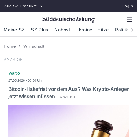
Zum Hauptinhalt springen
Alle SZ-Produkte
Login
Meine SZ
SZ Plus
Nahost
Ukraine
Hitze
Politik
W
Home
Wirtschaft
ANZEIGE
Waltio
27.05.2026 - 08:30 Uhr
Bitcoin-Haltefrist vor dem Aus? Was Krypto-Anleger
jetzt wissen müssen