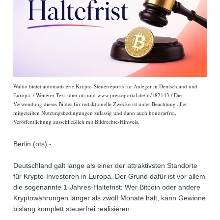
Waltio bietet automatisierte Krypto-Steuerreports für Anleger in Deutschland und
Europa. / Weiterer Text über ots und www.presseportal.de/nr/182143 / Die
Verwendung dieses Bildes für redaktionelle Zwecke ist unter Beachtung aller
mitgeteilten Nutzungsbedingungen zulässig und dann auch honorarfrei.
Veröffentlichung ausschließlich mit Bildrechte-Hinweis.
Berlin (ots) -
Deutschland galt lange als einer der attraktivsten Standorte
für Krypto-Investoren in Europa. Der Grund dafür ist vor allem
die sogenannte 1-Jahres-Haltefrist: Wer Bitcoin oder andere
Kryptowährungen länger als zwölf Monate hält, kann Gewinne
bislang komplett steuerfrei realisieren.