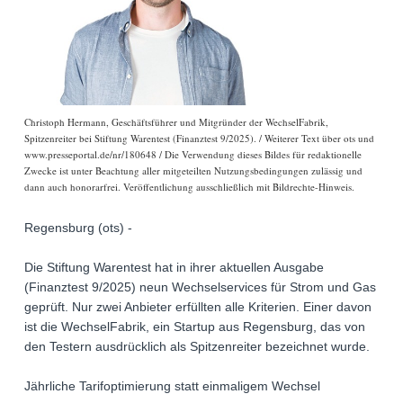
Christoph Hermann, Geschäftsführer und Mitgründer der WechselFabrik,
Spitzenreiter bei Stiftung Warentest (Finanztest 9/2025). / Weiterer Text über ots und
www.presseportal.de/nr/180648 / Die Verwendung dieses Bildes für redaktionelle
Zwecke ist unter Beachtung aller mitgeteilten Nutzungsbedingungen zulässig und
dann auch honorarfrei. Veröffentlichung ausschließlich mit Bildrechte-Hinweis.
Regensburg (ots) -
Die Stiftung Warentest hat in ihrer aktuellen Ausgabe
(Finanztest 9/2025) neun Wechselservices für Strom und Gas
geprüft. Nur zwei Anbieter erfüllten alle Kriterien. Einer davon
ist die WechselFabrik, ein Startup aus Regensburg, das von
den Testern ausdrücklich als Spitzenreiter bezeichnet wurde.
Jährliche Tarifoptimierung statt einmaligem Wechsel