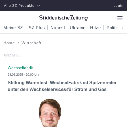
Zum Hauptinhalt springen
Alle SZ-Produkte
Login
Meine SZ
SZ Plus
Nahost
Ukraine
Hitze
Politik
W
Home
Wirtschaft
ANZEIGE
Wechselfabrik
28.08.2025 - 10:00 Uhr
Stiftung Warentest: WechselFabrik ist Spitzenreiter
unter den Wechselservices für Strom und Gas